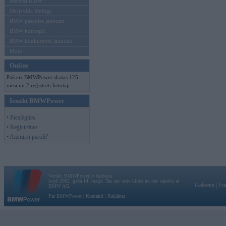
Mēneša BMW
Sērijveida tūnings
BMW pasaules jaunumi
BMW koncepti
BMW konkurentu jaunumi
Moto
Online
Pašreiz BMWPower skatās 125
viesi un 2 reģistrēti lietotāji.
Ienākt BMWPower
• Pieslēgties
• Reģistrēties
• Aizmirsi paroli?
Vortāls BMWPower.lv darbojas
kopš 2002. gada 14. maija. Tas nav auto klubs un nav saistīts ar
Galvena
|
Fo
BMW AG.
Par BMWPower
|
Kontakti
|
Reklāma