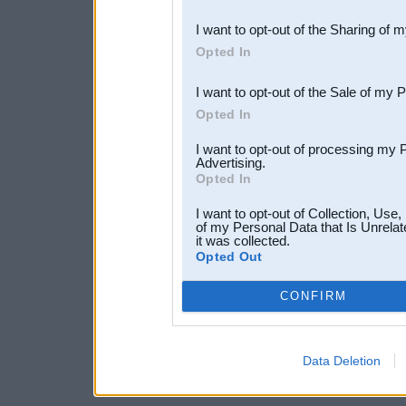
also be disclosed by us to 
I want to opt-out of the Sharing of 
Downstream Participants
th
Opted In
third parties.
I want to opt-out of the Sale of my 
Opted In
I want to opt-out of processing my 
Advertising.
Opted In
I want to opt-out of Collection, Use
of my Personal Data that Is Unrelat
it was collected.
Opted Out
CONFIRM
Data Deletion