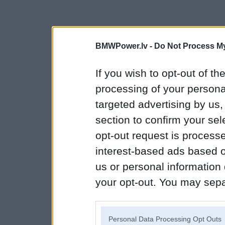
BMWPower.lv -
Do Not Process My
If you wish to opt-out of the
processing of your personal
targeted advertising by us
section to confirm your sel
opt-out request is proces
interest-based ads based o
us or personal information d
your opt-out. You may separ
disclosure of your personal
IAB’s list of downstream pa
Personal Data Processing Opt Outs