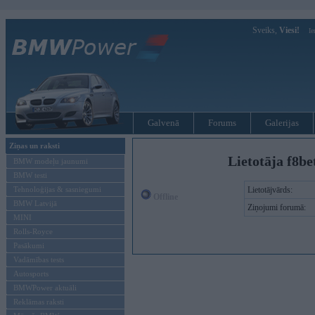
Sveiks,
Viesi!
Ie
Galvenā
Forums
Galerijas
Ziņas un raksti
Lietotāja f8b
BMW modeļu jaunumi
BMW testi
Tehnoloģijas & sasniegumi
Lietotājvārds:
Offline
BMW Latvijā
Ziņojumi forumā:
MINI
Rolls-Royce
Pasākumi
Vadāmības tests
Autosports
BMWPower aktuāli
Reklāmas raksti