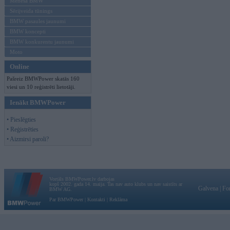
Mēneša BMW
Sērijveida tūnings
BMW pasaules jaunumi
BMW koncepti
BMW konkurentu jaunumi
Moto
Online
Pašreiz BMWPower skatās 160
viesi un 10 reģistrēti lietotāji.
Ienākt BMWPower
• Pieslēgties
• Reģistrēties
• Aizmirsi paroli?
Vortāls BMWPower.lv darbojas
kopš 2002. gada 14. maija. Tas nav auto klubs un nav saistīts ar
Galvena
|
Fo
BMW AG.
Par BMWPower
|
Kontakti
|
Reklāma