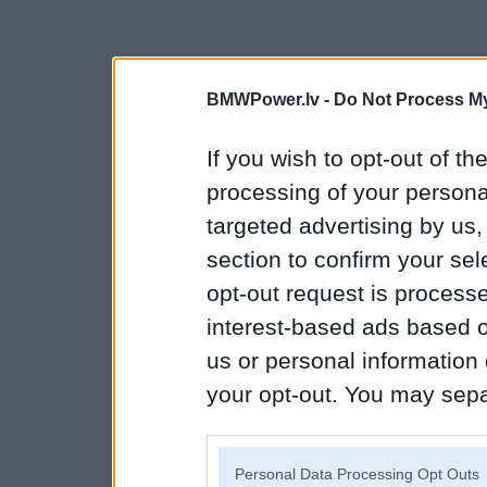
BMWPower.lv -
Do Not Process My
If you wish to opt-out of the
processing of your personal
targeted advertising by us
section to confirm your sel
opt-out request is proces
interest-based ads based o
us or personal information d
your opt-out. You may separ
disclosure of your personal
IAB’s list of downstream pa
Personal Data Processing Opt Outs