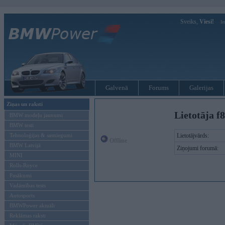
Sveiks,
Viesi!
Ie
Galvenā
Forums
Galerijas
Ziņas un raksti
Lietotāja f8
BMW modeļu jaunumi
BMW testi
Tehnoloģijas & sasniegumi
Lietotājvārds:
Offline
BMW Latvijā
Ziņojumi forumā:
MINI
Rolls-Royce
Pasākumi
Vadāmības tests
Autosports
BMWPower aktuāli
Reklāmas raksti