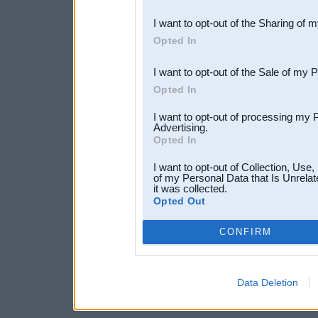
also be disclosed by us to 
I want to opt-out of the Sharing of 
Downstream Participants
th
Opted In
third parties.
I want to opt-out of the Sale of my 
Opted In
I want to opt-out of processing my 
Advertising.
Opted In
I want to opt-out of Collection, Use
of my Personal Data that Is Unrelat
it was collected.
Opted Out
CONFIRM
Data Deletion