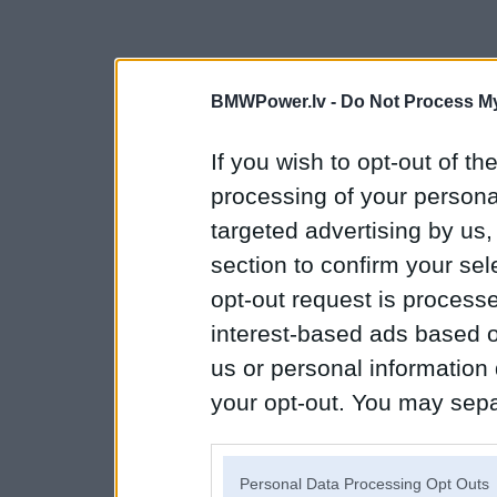
BMWPower.lv -
Do Not Process My
If you wish to opt-out of the
processing of your personal
targeted advertising by us
section to confirm your sel
opt-out request is proces
interest-based ads based o
us or personal information d
your opt-out. You may separ
disclosure of your personal
IAB’s list of downstream pa
Personal Data Processing Opt Outs