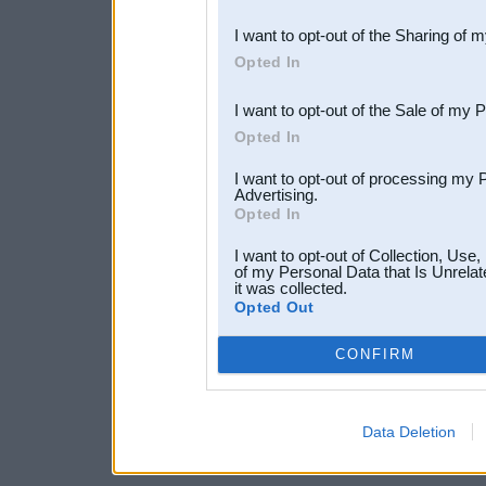
also be disclosed by us to 
I want to opt-out of the Sharing of 
Downstream Participants
th
Opted In
third parties.
I want to opt-out of the Sale of my 
Opted In
I want to opt-out of processing my 
Advertising.
Opted In
I want to opt-out of Collection, Use
of my Personal Data that Is Unrelat
it was collected.
Opted Out
CONFIRM
Data Deletion