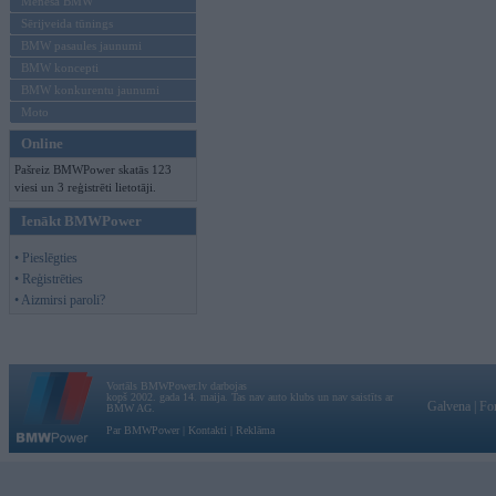
Mēneša BMW
Sērijveida tūnings
BMW pasaules jaunumi
BMW koncepti
BMW konkurentu jaunumi
Moto
Online
Pašreiz BMWPower skatās 123
viesi un 3 reģistrēti lietotāji.
Ienākt BMWPower
• Pieslēgties
• Reģistrēties
• Aizmirsi paroli?
Vortāls BMWPower.lv darbojas
kopš 2002. gada 14. maija. Tas nav auto klubs un nav saistīts ar
Galvena
|
Fo
BMW AG.
Par BMWPower
|
Kontakti
|
Reklāma