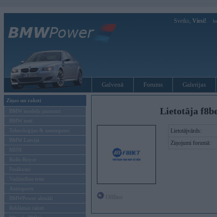
Sveiks,
Viesi!
Ie
Galvenā
Forums
Galerijas
Ziņas un raksti
Lietotāja f8b
BMW modeļu jaunumi
BMW testi
Tehnoloģijas & sasniegumi
Lietotājvārds:
BMW Latvijā
Ziņojumi forumā:
MINI
Rolls-Royce
Pasākumi
Vadāmības tests
Autosports
Offline
BMWPower aktuāli
Reklāmas raksti