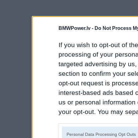
BMWPower.lv -
Do Not Process My
If you wish to opt-out of the
processing of your personal
targeted advertising by us
section to confirm your sel
opt-out request is proces
interest-based ads based o
us or personal information d
your opt-out. You may separ
disclosure of your personal
IAB’s list of downstream pa
Personal Data Processing Opt Outs