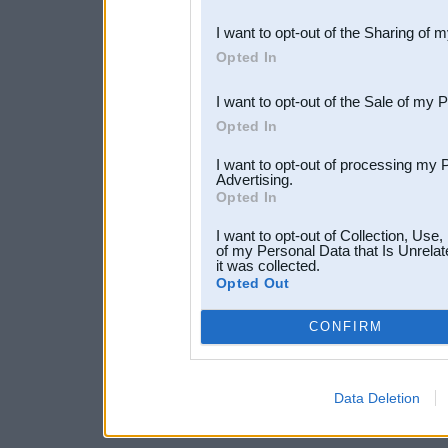
also be disclosed by us to 
I want to opt-out of the Sharing of 
Downstream Participants
th
Opted In
third parties.
I want to opt-out of the Sale of my 
Opted In
I want to opt-out of processing my 
Advertising.
Opted In
I want to opt-out of Collection, Use
of my Personal Data that Is Unrelat
it was collected.
Opted Out
CONFIRM
Data Deletion