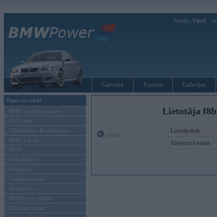
Sveiks,
Viesi!
Ie
Galvenā
Forums
Galerijas
Ziņas un raksti
Lietotāja f8
BMW modeļu jaunumi
BMW testi
Tehnoloģijas & sasniegumi
Lietotājvārds:
Offline
BMW Latvijā
Ziņojumi forumā:
MINI
Rolls-Royce
Pasākumi
Vadāmības tests
Autosports
BMWPower aktuāli
Reklāmas raksti