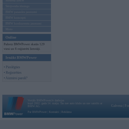
Mēneša BMW
Sērijveida tūnings
BMW pasaules jaunumi
BMW koncepti
BMW konkurentu jaunumi
Moto
Online
Pašreiz BMWPower skatās 129
viesi un 6 reģistrēti lietotāji.
Ienākt BMWPower
• Pieslēgties
• Reģistrēties
• Aizmirsi paroli?
Vortāls BMWPower.lv darbojas
kopš 2002. gada 14. maija. Tas nav auto klubs un nav saistīts ar
Galvena
|
Fo
BMW AG.
Par BMWPower
|
Kontakti
|
Reklāma