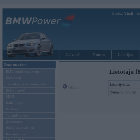
Sveiks,
Viesi!
Ie
Galvenā
Forums
Galerijas
Ziņas un raksti
Lietotāja f
BMW modeļu jaunumi
BMW testi
Tehnoloģijas & sasniegumi
Lietotājvārds:
Offline
BMW Latvijā
Ziņojumi forumā:
MINI
Rolls-Royce
Pasākumi
Vadāmības tests
Autosports
BMWPower aktuāli
Reklāmas raksti