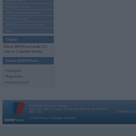
Mēneša BMW
Sērijveida tūnings
BMW pasaules jaunumi
BMW koncepti
BMW konkurentu jaunumi
Moto
Online
Pašreiz BMWPower skatās 121
viesi un 5 reģistrēti lietotāji.
Ienākt BMWPower
• Pieslēgties
• Reģistrēties
• Aizmirsi paroli?
Vortāls BMWPower.lv darbojas
kopš 2002. gada 14. maija. Tas nav auto klubs un nav saistīts ar
Galvena
|
Fo
BMW AG.
Par BMWPower
|
Kontakti
|
Reklāma