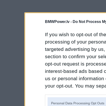
BMWPower.lv -
Do Not Process My
If you wish to opt-out of the
processing of your personal
targeted advertising by us
section to confirm your sel
opt-out request is proces
interest-based ads based o
us or personal information d
your opt-out. You may separ
disclosure of your personal
IAB’s list of downstream pa
Personal Data Processing Opt Outs