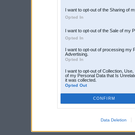
also be disclosed by us to 
I want to opt-out of the Sharing of 
Downstream Participants
th
Opted In
third parties.
I want to opt-out of the Sale of my 
Opted In
I want to opt-out of processing my 
Advertising.
Opted In
I want to opt-out of Collection, Use
of my Personal Data that Is Unrelat
it was collected.
Opted Out
CONFIRM
Data Deletion