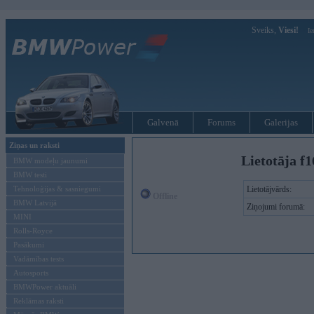
Sveiks,
Viesi!
Ie
Galvenā
Forums
Galerijas
Ziņas un raksti
Lietotāja f1
BMW modeļu jaunumi
BMW testi
Tehnoloģijas & sasniegumi
Lietotājvārds:
Offline
BMW Latvijā
Ziņojumi forumā:
MINI
Rolls-Royce
Pasākumi
Vadāmības tests
Autosports
BMWPower aktuāli
Reklāmas raksti