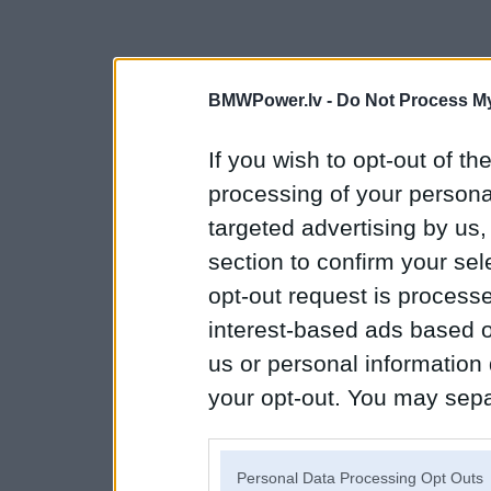
BMWPower.lv -
Do Not Process My
If you wish to opt-out of the
processing of your personal
targeted advertising by us
section to confirm your sel
opt-out request is proces
interest-based ads based o
us or personal information d
your opt-out. You may separ
disclosure of your personal
IAB’s list of downstream pa
Personal Data Processing Opt Outs