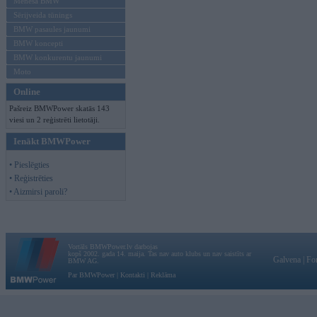
Mēneša BMW
Sērijveida tūnings
BMW pasaules jaunumi
BMW koncepti
BMW konkurentu jaunumi
Moto
Online
Pašreiz BMWPower skatās 143
viesi un 2 reģistrēti lietotāji.
Ienākt BMWPower
• Pieslēgties
• Reģistrēties
• Aizmirsi paroli?
Vortāls BMWPower.lv darbojas
kopš 2002. gada 14. maija. Tas nav auto klubs un nav saistīts ar
Galvena
|
Fo
BMW AG.
Par BMWPower
|
Kontakti
|
Reklāma