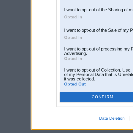
also be disclosed by us to 
I want to opt-out of the Sharing of 
Downstream Participants
th
Opted In
third parties.
I want to opt-out of the Sale of my 
Opted In
I want to opt-out of processing my 
Advertising.
Opted In
I want to opt-out of Collection, Use
of my Personal Data that Is Unrelat
it was collected.
Opted Out
CONFIRM
Data Deletion