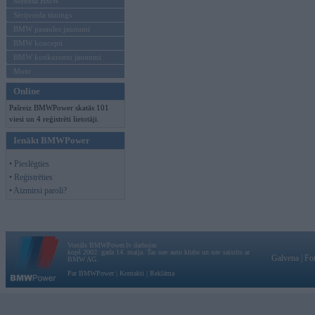
Mēneša BMW
Sērijveida tūnings
BMW pasaules jaunumi
BMW koncepti
BMW konkurentu jaunumi
Moto
Online
Pašreiz BMWPower skatās 101
viesi un 4 reģistrēti lietotāji.
Ienākt BMWPower
• Pieslēgties
• Reģistrēties
• Aizmirsi paroli?
Vortāls BMWPower.lv darbojas
kopš 2002. gada 14. maija. Tas nav auto klubs un nav saistīts ar
Galvena
|
Fo
BMW AG.
Par BMWPower
|
Kontakti
|
Reklāma