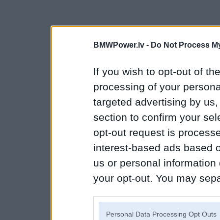
BMWPower.lv -
Do Not Process My
If you wish to opt-out of the
processing of your personal
targeted advertising by us
section to confirm your sel
opt-out request is proces
interest-based ads based o
us or personal information d
your opt-out. You may separ
disclosure of your personal
IAB’s list of downstream pa
Personal Data Processing Opt Outs