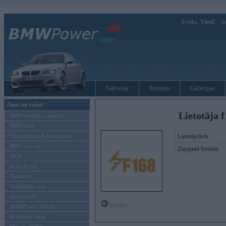
Sveiks,
Viesi!
Ie
Galvenā
Forums
Galerijas
Ziņas un raksti
Lietotāja 
BMW modeļu jaunumi
BMW testi
Tehnoloģijas & sasniegumi
Lietotājvārds:
BMW Latvijā
Ziņojumi forumā:
MINI
Rolls-Royce
Pasākumi
Vadāmības tests
Autosports
Offline
BMWPower aktuāli
Reklāmas raksti