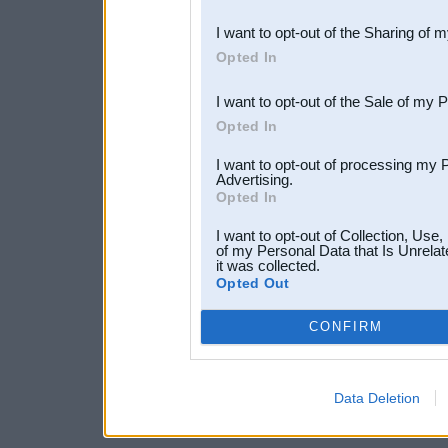
also be disclosed by us to 
I want to opt-out of the Sharing of 
Downstream Participants
th
Opted In
third parties.
I want to opt-out of the Sale of my 
Opted In
I want to opt-out of processing my 
Advertising.
Opted In
I want to opt-out of Collection, Use
of my Personal Data that Is Unrelat
it was collected.
Opted Out
CONFIRM
Data Deletion