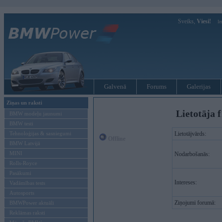
Sveiks,
Viesi!
Ie
Galvenā
Forums
Galerijas
Ziņas un raksti
Lietotāja f
BMW modeļu jaunumi
BMW testi
Tehnoloģijas & sasniegumi
Lietotājvārds:
Offline
BMW Latvijā
MINI
Nodarbošanās:
Rolls-Royce
Pasākumi
Intereses:
Vadāmības tests
Autosports
Ziņojumi forumā:
BMWPower aktuāli
Reklāmas raksti