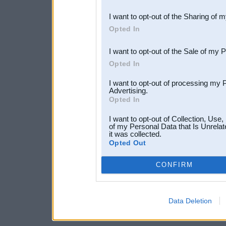
also be disclosed by us to 
I want to opt-out of the Sharing of 
Downstream Participants
th
Opted In
third parties.
I want to opt-out of the Sale of my 
Opted In
I want to opt-out of processing my 
Advertising.
Opted In
I want to opt-out of Collection, Use
of my Personal Data that Is Unrelat
it was collected.
Opted Out
CONFIRM
Data Deletion