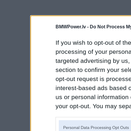
BMWPower.lv -
Do Not Process My
If you wish to opt-out of the
processing of your personal
targeted advertising by us
section to confirm your sel
opt-out request is proces
interest-based ads based o
us or personal information d
your opt-out. You may separ
disclosure of your personal
IAB’s list of downstream pa
Personal Data Processing Opt Outs