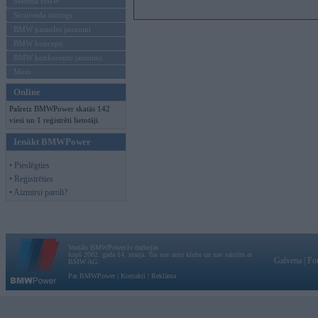
Mēneša BMW
Sērijveida tūnings
BMW pasaules jaunumi
BMW koncepti
BMW konkurentu jaunumi
Moto
Online
Pašreiz BMWPower skatās 142
viesi un 1 reģistrēti lietotāji.
Ienākt BMWPower
• Pieslēgties
• Reģistrēties
• Aizmirsi paroli?
Vortāls BMWPower.lv darbojas
kopš 2002. gada 14. maija. Tas nav auto klubs un nav saistīts ar
Galvena
|
Fo
BMW AG.
Par BMWPower
|
Kontakti
|
Reklāma