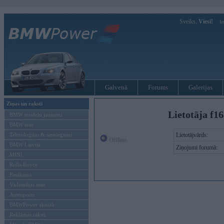
Sveiks,
Viesi!
Ie
Galvenā
Forums
Galerijas
Ziņas un raksti
Lietotāja f1
BMW modeļu jaunumi
BMW testi
Tehnoloģijas & sasniegumi
Lietotājvārds:
Offline
BMW Latvijā
Ziņojumi forumā:
MINI
Rolls-Royce
Pasākumi
Vadāmības tests
Autosports
BMWPower aktuāli
Reklāmas raksti