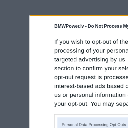
BMWPower.lv -
Do Not Process My
If you wish to opt-out of the
processing of your personal
targeted advertising by us
section to confirm your sel
opt-out request is proces
interest-based ads based o
us or personal information d
your opt-out. You may separ
disclosure of your personal
IAB’s list of downstream pa
Personal Data Processing Opt Outs