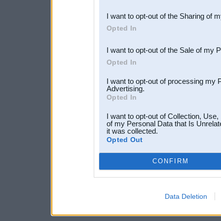
also be disclosed by us to 
I want to opt-out of the Sharing of 
Downstream Participants
th
Opted In
third parties.
I want to opt-out of the Sale of my 
Opted In
I want to opt-out of processing my 
Advertising.
Opted In
I want to opt-out of Collection, Use
of my Personal Data that Is Unrelat
it was collected.
Opted Out
CONFIRM
Data Deletion