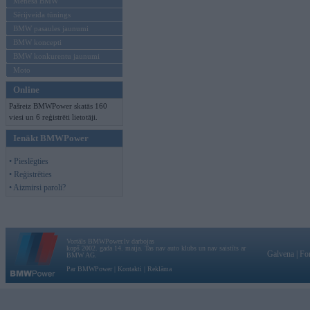
Mēneša BMW
Sērijveida tūnings
BMW pasaules jaunumi
BMW koncepti
BMW konkurentu jaunumi
Moto
Online
Pašreiz BMWPower skatās 160
viesi un 6 reģistrēti lietotāji.
Ienākt BMWPower
• Pieslēgties
• Reģistrēties
• Aizmirsi paroli?
Vortāls BMWPower.lv darbojas
kopš 2002. gada 14. maija. Tas nav auto klubs un nav saistīts ar
Galvena
|
Fo
BMW AG.
Par BMWPower
|
Kontakti
|
Reklāma