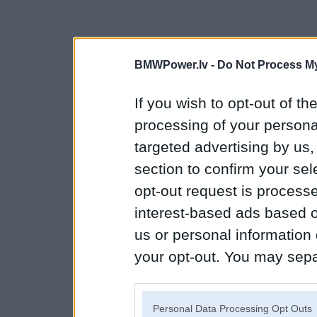
BMWPower.lv -
Do Not Process My
If you wish to opt-out of the
processing of your personal
targeted advertising by us
section to confirm your sel
opt-out request is proces
interest-based ads based o
us or personal information d
your opt-out. You may separ
disclosure of your personal
IAB’s list of downstream pa
Personal Data Processing Opt Outs