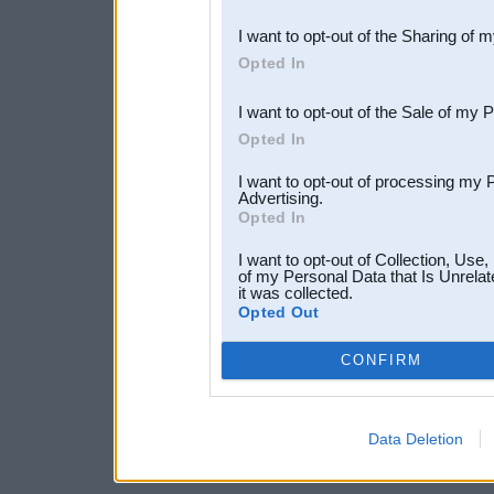
also be disclosed by us to 
I want to opt-out of the Sharing of 
Downstream Participants
th
Opted In
third parties.
I want to opt-out of the Sale of my 
Opted In
I want to opt-out of processing my 
Advertising.
Opted In
I want to opt-out of Collection, Use
of my Personal Data that Is Unrelat
it was collected.
Opted Out
CONFIRM
Data Deletion