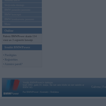
Mēneša BMW
Sērijveida tūnings
BMW pasaules jaunumi
BMW koncepti
BMW konkurentu jaunumi
Moto
Online
Pašreiz BMWPower skatās 114
viesi un 3 reģistrēti lietotāji.
Ienākt BMWPower
• Pieslēgties
• Reģistrēties
• Aizmirsi paroli?
Vortāls BMWPower.lv darbojas
kopš 2002. gada 14. maija. Tas nav auto klubs un nav saistīts ar
Galvena
|
Fo
BMW AG.
Par BMWPower
|
Kontakti
|
Reklāma