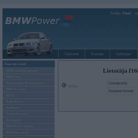
Sveiks,
Viesi!
Ie
Galvenā
Forums
Galerijas
Ziņas un raksti
Lietotāja f1
BMW modeļu jaunumi
BMW testi
Tehnoloģijas & sasniegumi
Lietotājvārds:
Offline
BMW Latvijā
Ziņojumi forumā:
MINI
Rolls-Royce
Pasākumi
Vadāmības tests
Autosports
BMWPower aktuāli
Reklāmas raksti