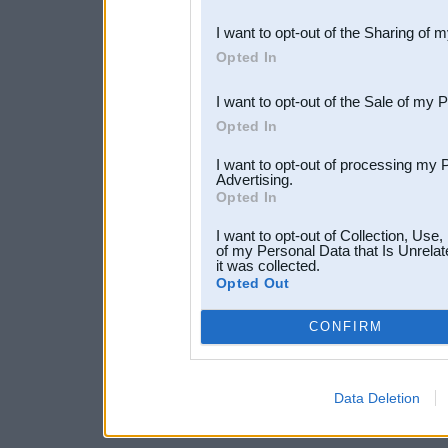
also be disclosed by us to 
I want to opt-out of the Sharing of 
Downstream Participants
th
Opted In
third parties.
I want to opt-out of the Sale of my 
Opted In
I want to opt-out of processing my 
Advertising.
Opted In
I want to opt-out of Collection, Use
of my Personal Data that Is Unrelat
it was collected.
Opted Out
CONFIRM
Data Deletion