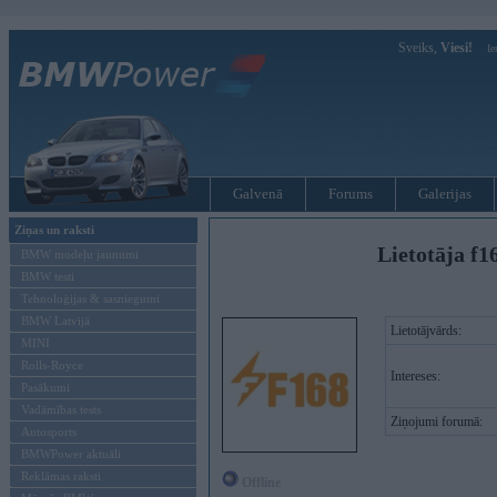
Sveiks,
Viesi!
Ie
Galvenā
Forums
Galerijas
Ziņas un raksti
Lietotāja f1
BMW modeļu jaunumi
BMW testi
Tehnoloģijas & sasniegumi
BMW Latvijā
Lietotājvārds:
MINI
Rolls-Royce
Intereses:
Pasākumi
Vadāmības tests
Ziņojumi forumā:
Autosports
BMWPower aktuāli
Reklāmas raksti
Offline