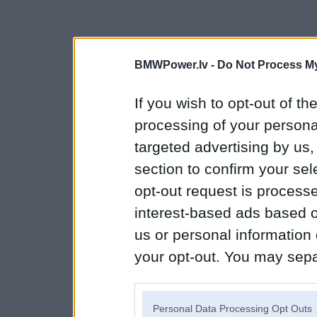
BMWPower.lv -
Do Not Process My
If you wish to opt-out of the
processing of your personal
targeted advertising by us
section to confirm your sel
opt-out request is proces
interest-based ads based o
us or personal information d
your opt-out. You may separ
disclosure of your personal
IAB’s list of downstream pa
Personal Data Processing Opt Outs