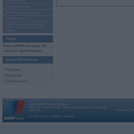
Mēneša BMW
Sērijveida tūnings
BMW pasaules jaunumi
BMW koncepti
BMW konkurentu jaunumi
Moto
Online
Pašreiz BMWPower skatās 149
viesi un 6 reģistrēti lietotāji.
Ienākt BMWPower
• Pieslēgties
• Reģistrēties
• Aizmirsi paroli?
Vortāls BMWPower.lv darbojas
kopš 2002. gada 14. maija. Tas nav auto klubs un nav saistīts ar
Galvena
|
Fo
BMW AG.
Par BMWPower
|
Kontakti
|
Reklāma