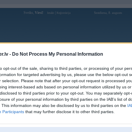
Sveiks,
Viesi!
|
Sestdiena, 8. augusts
Ienākt
Reģistrācija
Forums
Galerijas
Reģistrācija
Lietotāji
Meklētājs
.lv -
Do Not Process My Personal Information
Lietotāja f05itcom profils
to opt-out of the sale, sharing to third parties, or processing of your per
formation for targeted advertising by us, please use the below opt-out s
Lietotājvārds:
f05itcom
r selection. Please note that after your opt-out request is processed y
eing interest-based ads based on personal information utilized by us or
Ziņojumi forumā:
0
disclosed to third parties prior to your opt-out. You may separately opt-
Pēdējie ziņojumi forumā
[
]
losure of your personal information by third parties on the IAB’s list of
. This information may also be disclosed by us to third parties on the
IA
Participants
that may further disclose it to other third parties.