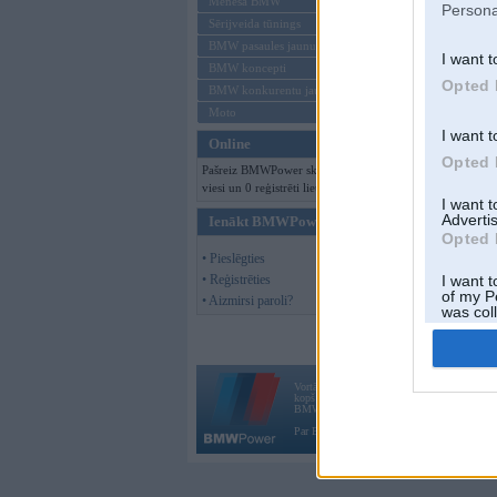
Mēneša BMW
Persona
Sērijveida tūnings
BMW pasaules jaunumi
I want t
BMW koncepti
Opted 
BMW konkurentu jaunumi
Moto
I want t
Online
Opted 
Pašreiz BMWPower skatās 335
viesi un 0 reģistrēti lietotāji.
I want 
Advertis
Ienākt BMWPower
Opted 
• Pieslēgties
• Reģistrēties
I want t
of my P
• Aizmirsi paroli?
was col
Opted 
Vortāls BMWPower.lv darbojas
kopš 2002. gada 14. maija. Tas nav auto klubs
BMW AG.
Par BMWPower
|
Kontakti
|
Reklāma