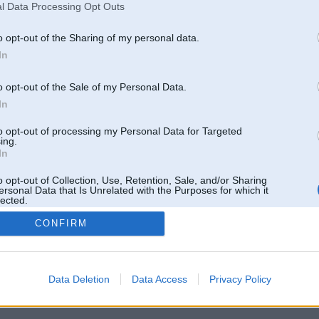
l Data Processing Opt Outs
o opt-out of the Sharing of my personal data.
In
o opt-out of the Sale of my Personal Data.
In
to opt-out of processing my Personal Data for Targeted
ing.
In
o opt-out of Collection, Use, Retention, Sale, and/or Sharing
ersonal Data that Is Unrelated with the Purposes for which it
lected.
Out
CONFIRM
 un nav saistīts ar
Galvena
|
Forums
|
Galerijas
|
Reģistrācija
|
Lietotaāji
|
Meklētājs
|
Reklā
Data Deletion
Data Access
Privacy Policy