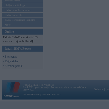
Mēneša BMW
Sērijveida tūnings
BMW pasaules jaunumi
BMW koncepti
BMW konkurentu jaunumi
Moto
Online
Pašreiz BMWPower skatās 185
viesi un 6 reģistrēti lietotāji.
Ienākt BMWPower
• Pieslēgties
• Reģistrēties
• Aizmirsi paroli?
Vortāls BMWPower.lv darbojas
kopš 2002. gada 14. maija. Tas nav auto klubs un nav saistīts ar
Galvena
|
Fo
BMW AG.
Par BMWPower
|
Kontakti
|
Reklāma