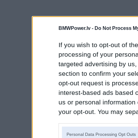
BMWPower.lv -
Do Not Process My
If you wish to opt-out of the
processing of your personal
targeted advertising by us
section to confirm your sel
opt-out request is proces
interest-based ads based o
us or personal information d
your opt-out. You may separ
disclosure of your personal
IAB’s list of downstream pa
Personal Data Processing Opt Outs