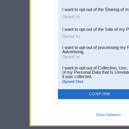
also be disclosed by us to 
I want to opt-out of the Sharing of 
Downstream Participants
th
Opted In
third parties.
I want to opt-out of the Sale of my 
Opted In
I want to opt-out of processing my 
Advertising.
Opted In
I want to opt-out of Collection, Use
of my Personal Data that Is Unrelat
it was collected.
Opted Out
CONFIRM
Data Deletion