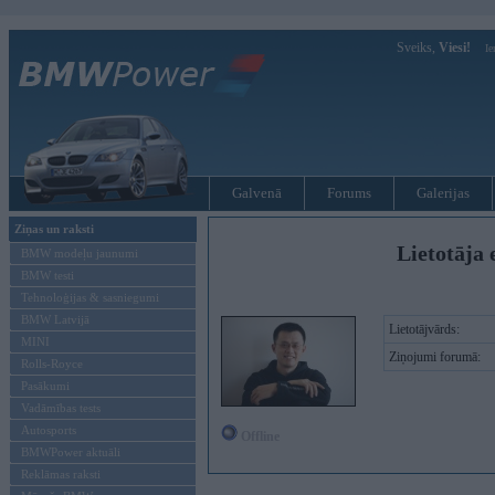
Sveiks,
Viesi!
Ie
Galvenā
Forums
Galerijas
Ziņas un raksti
Lietotāja 
BMW modeļu jaunumi
BMW testi
Tehnoloģijas & sasniegumi
BMW Latvijā
Lietotājvārds:
MINI
Ziņojumi forumā:
Rolls-Royce
Pasākumi
Vadāmības tests
Autosports
Offline
BMWPower aktuāli
Reklāmas raksti