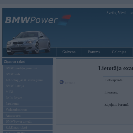
Sveiks,
Viesi!
Ie
Galvenā
Forums
Galerijas
Ziņas un raksti
Lietotāja ex
BMW modeļu jaunumi
BMW testi
Tehnoloģijas & sasniegumi
Lietotājvārds:
Offline
BMW Latvijā
MINI
Intereses:
Rolls-Royce
Pasākumi
Ziņojumi forumā:
Vadāmības tests
Autosports
BMWPower aktuāli
Reklāmas raksti