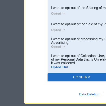
also be disclosed by us to 
I want to opt-out of the Sharing of 
Downstream Participants
th
Opted In
third parties.
I want to opt-out of the Sale of my 
Opted In
I want to opt-out of processing my 
Advertising.
Opted In
I want to opt-out of Collection, Use
of my Personal Data that Is Unrelat
it was collected.
Opted Out
CONFIRM
Data Deletion