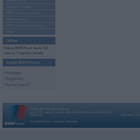
Mēneša BMW
Sērijveida tūnings
BMW pasaules jaunumi
BMW koncepti
BMW konkurentu jaunumi
Moto
Online
Pašreiz BMWPower skatās 351
viesi un 5 reģistrēti lietotāji.
Ienākt BMWPower
• Pieslēgties
• Reģistrēties
• Aizmirsi paroli?
Vortāls BMWPower.lv darbojas
kopš 2002. gada 14. maija. Tas nav auto klubs un nav saistīts ar
Galvena
|
Fo
BMW AG.
Par BMWPower
|
Kontakti
|
Reklāma