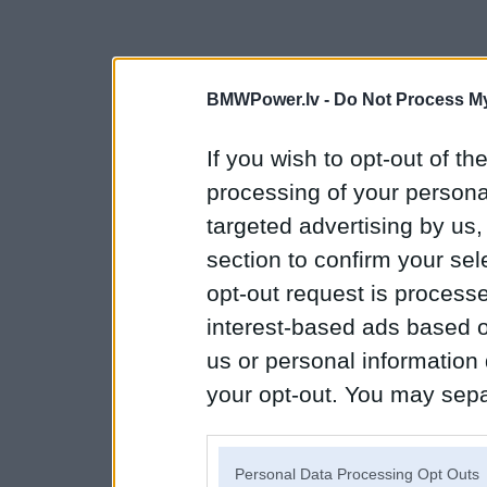
BMWPower.lv -
Do Not Process My
If you wish to opt-out of the
processing of your personal
targeted advertising by us
section to confirm your sel
opt-out request is proces
interest-based ads based o
us or personal information d
your opt-out. You may separ
disclosure of your personal
IAB’s list of downstream pa
Personal Data Processing Opt Outs