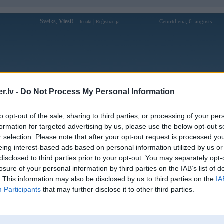
Sveiks,
Viesi!
|
Ceturtdiena, 6. augusts
Ienākt
Reģistrācija
Forums
Galerijas
Reģistrācija
Lietotāji
Meklētājs
.lv -
Do Not Process My Personal Information
Lietotāja examinelace profils
to opt-out of the sale, sharing to third parties, or processing of your per
formation for targeted advertising by us, please use the below opt-out s
Lietotājvārds:
examinelace
r selection. Please note that after your opt-out request is processed y
eing interest-based ads based on personal information utilized by us or
Pilsēta:
Aizpute
disclosed to third parties prior to your opt-out. You may separately opt-
Ziņojumi forumā:
0
losure of your personal information by third parties on the IAB’s list of
Pēdējie ziņojumi forumā
[
]
. This information may also be disclosed by us to third parties on the
IA
Participants
that may further disclose it to other third parties.