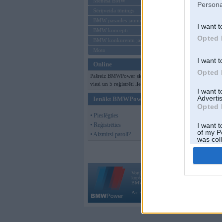
Mēneša BMW
Persona
Sērijveida tūnings
BMW pasaules jaunumi
I want t
BMW koncepti
Opted 
BMW konkurentu jaunumi
Moto
I want t
Online
Opted 
Pašreiz BMWPower skatās 108
viesi un 5 reģistrēti lietotāji.
I want 
Advertis
Ienākt BMWPower
Opted 
• Pieslēgties
• Reģistrēties
I want t
of my P
• Aizmirsi paroli?
was col
Opted 
Vortāls BMWPower.lv darbojas
kopš 2002. gada 14. maija. Tas nav auto klubs
BMW AG.
Par BMWPower
|
Kontakti
|
Reklāma