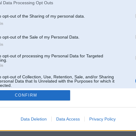
l Data Processing Opt Outs
o opt-out of the Sharing of my personal data.
In
o opt-out of the Sale of my Personal Data.
In
to opt-out of processing my Personal Data for Targeted
ing.
In
o opt-out of Collection, Use, Retention, Sale, and/or Sharing
ersonal Data that Is Unrelated with the Purposes for which it
lected.
Out
CONFIRM
 un nav saistīts ar
Galvena
|
Forums
|
Galerijas
|
Reģistrācija
|
Lietotaāji
|
Meklētājs
|
Reklā
Data Deletion
Data Access
Privacy Policy