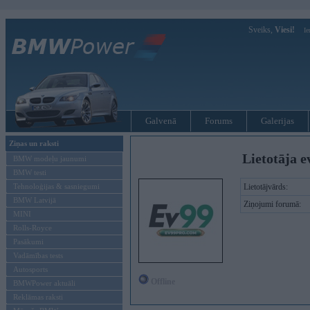
Sveiks,
Viesi!
Ie
Galvenā
Forums
Galerijas
Ziņas un raksti
Lietotāja e
BMW modeļu jaunumi
BMW testi
Tehnoloģijas & sasniegumi
Lietotājvārds:
BMW Latvijā
Ziņojumi forumā:
MINI
Rolls-Royce
Pasākumi
Vadāmības tests
Autosports
Offline
BMWPower aktuāli
Reklāmas raksti