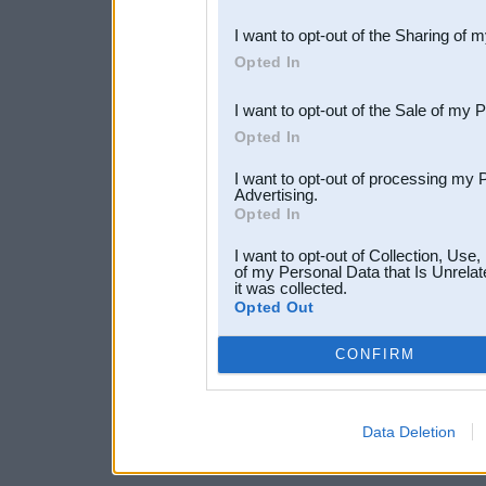
also be disclosed by us to 
I want to opt-out of the Sharing of 
Downstream Participants
th
Opted In
third parties.
I want to opt-out of the Sale of my 
Opted In
I want to opt-out of processing my 
Advertising.
Opted In
I want to opt-out of Collection, Use
of my Personal Data that Is Unrelat
it was collected.
Opted Out
CONFIRM
Data Deletion