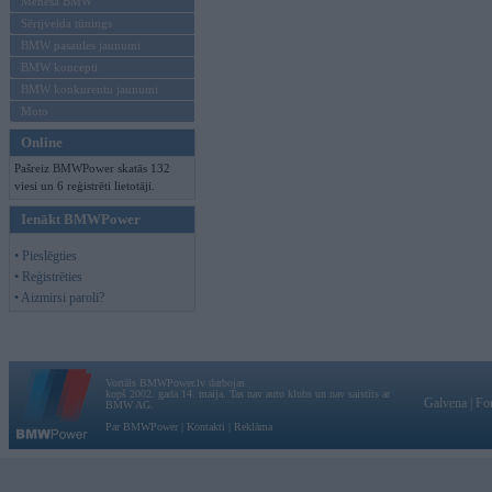
Mēneša BMW
Sērijveida tūnings
BMW pasaules jaunumi
BMW koncepti
BMW konkurentu jaunumi
Moto
Online
Pašreiz BMWPower skatās 132
viesi un 6 reģistrēti lietotāji.
Ienākt BMWPower
• Pieslēgties
• Reģistrēties
• Aizmirsi paroli?
Vortāls BMWPower.lv darbojas
kopš 2002. gada 14. maija. Tas nav auto klubs un nav saistīts ar
Galvena
|
Fo
BMW AG.
Par BMWPower
|
Kontakti
|
Reklāma