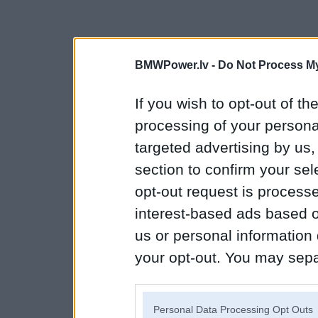
BMWPower.lv -
Do Not Process My
If you wish to opt-out of the
processing of your personal
targeted advertising by us
section to confirm your sel
opt-out request is proces
interest-based ads based o
us or personal information d
your opt-out. You may separ
disclosure of your personal
IAB’s list of downstream pa
Personal Data Processing Opt Outs