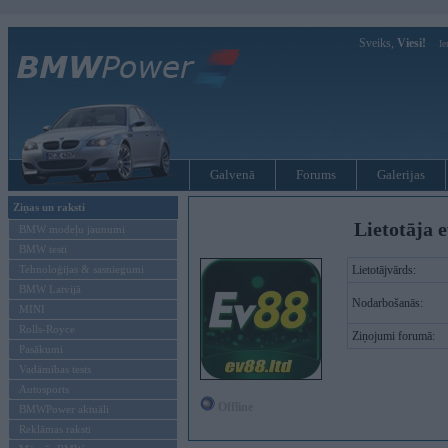
Sveiks,
Viesi!
Ie
Galvenā
Forums
Galerijas
Ziņas un raksti
Lietotāja e
BMW modeļu jaunumi
BMW testi
Tehnoloģijas & sasniegumi
Lietotājvārds:
BMW Latvijā
Nodarbošanās:
MINI
Rolls-Royce
Ziņojumi forumā:
Pasākumi
Vadāmības tests
Autosports
Offline
BMWPower aktuāli
Reklāmas raksti