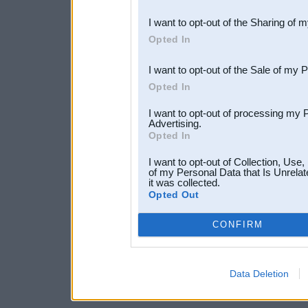
also be disclosed by us to 
I want to opt-out of the Sharing of 
Downstream Participants
th
Opted In
third parties.
I want to opt-out of the Sale of my 
Opted In
I want to opt-out of processing my 
Advertising.
Opted In
I want to opt-out of Collection, Use
of my Personal Data that Is Unrelat
it was collected.
Opted Out
CONFIRM
Data Deletion