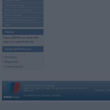
Mēneša BMW
Sērijveida tūnings
BMW pasaules jaunumi
BMW koncepti
BMW konkurentu jaunumi
Moto
Online
Pašreiz BMWPower skatās 368
viesi un 0 reģistrēti lietotāji.
Ienākt BMWPower
• Pieslēgties
• Reģistrēties
• Aizmirsi paroli?
Vortāls BMWPower.lv darbojas
kopš 2002. gada 14. maija. Tas nav auto klubs un nav saistīts ar
Galvena
|
Fo
BMW AG.
Par BMWPower
|
Kontakti
|
Reklāma