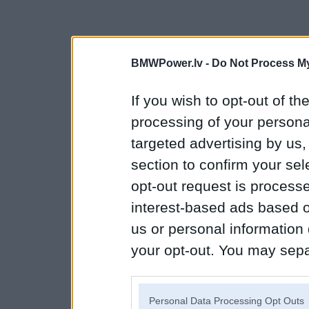
BMWPower.lv -
Do Not Process My
If you wish to opt-out of the
processing of your personal
targeted advertising by us
section to confirm your sel
opt-out request is proces
interest-based ads based o
us or personal information d
your opt-out. You may separ
disclosure of your personal
IAB’s list of downstream pa
Personal Data Processing Opt Outs