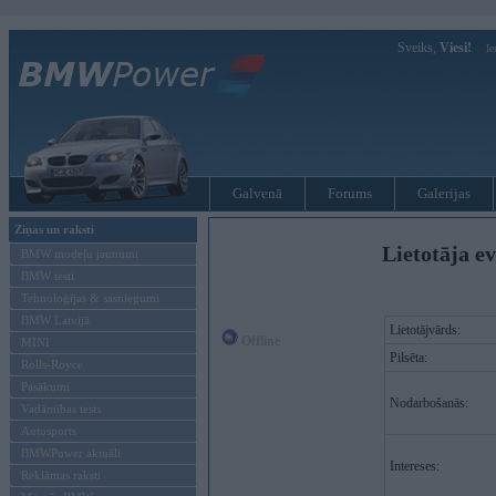
Sveiks,
Viesi!
Ie
Galvenā
Forums
Galerijas
Ziņas un raksti
Lietotāja e
BMW modeļu jaunumi
BMW testi
Tehnoloģijas & sasniegumi
BMW Latvijā
Lietotājvārds:
Offline
MINI
Pilsēta:
Rolls-Royce
Pasākumi
Nodarbošanās:
Vadāmības tests
Autosports
BMWPower aktuāli
Intereses:
Reklāmas raksti