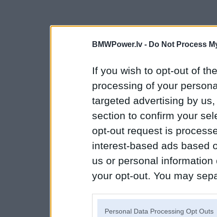
BMWPower.lv -
Do Not Process My
If you wish to opt-out of the
processing of your personal
targeted advertising by us
section to confirm your sel
opt-out request is proces
interest-based ads based o
us or personal information d
your opt-out. You may separ
disclosure of your personal
IAB’s list of downstream pa
Personal Data Processing Opt Outs