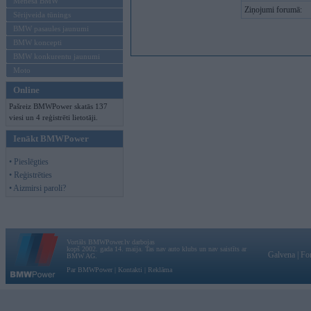
Mēneša BMW
Ziņojumi forumā:
Sērijveida tūnings
BMW pasaules jaunumi
BMW koncepti
BMW konkurentu jaunumi
Moto
Online
Pašreiz BMWPower skatās 137
viesi un 4 reģistrēti lietotāji.
Ienākt BMWPower
• Pieslēgties
• Reģistrēties
• Aizmirsi paroli?
Vortāls BMWPower.lv darbojas
kopš 2002. gada 14. maija. Tas nav auto klubs un nav saistīts ar
Galvena
|
Fo
BMW AG.
Par BMWPower
|
Kontakti
|
Reklāma