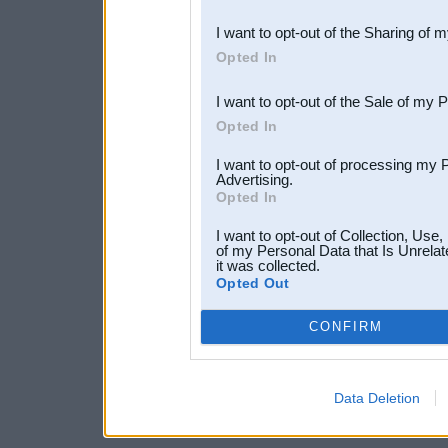
also be disclosed by us to 
I want to opt-out of the Sharing of 
Downstream Participants
th
Opted In
third parties.
I want to opt-out of the Sale of my 
Opted In
I want to opt-out of processing my 
Advertising.
Opted In
I want to opt-out of Collection, Use
of my Personal Data that Is Unrelat
it was collected.
Opted Out
CONFIRM
Data Deletion