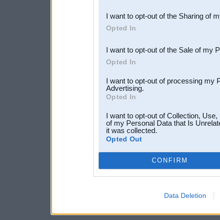
also be disclosed by us to 
I want to opt-out of the Sharing of 
Downstream Participants
th
Opted In
third parties.
I want to opt-out of the Sale of my 
Opted In
I want to opt-out of processing my 
Advertising.
Opted In
I want to opt-out of Collection, Use
of my Personal Data that Is Unrelat
it was collected.
Opted Out
CONFIRM
Data Deletion