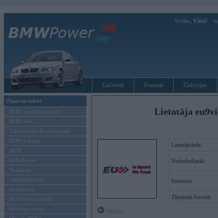
Sveiks,
Viesi!
Ie
Galvenā
Forums
Galerijas
Ziņas un raksti
Lietotāja eu9v
BMW modeļu jaunumi
BMW testi
Tehnoloģijas & sasniegumi
BMW Latvijā
Lietotājvārds:
MINI
Rolls-Royce
Nodarbošanās:
Pasākumi
Vadāmības tests
Intereses:
Autosports
Ziņojumi forumā:
BMWPower aktuāli
Reklāmas raksti
Offline