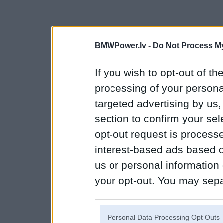
BMWPower.lv -
Do Not Process My
If you wish to opt-out of the
processing of your personal
targeted advertising by us
section to confirm your sel
opt-out request is proces
interest-based ads based o
us or personal information d
your opt-out. You may separ
disclosure of your personal
IAB’s list of downstream pa
Personal Data Processing Opt Outs