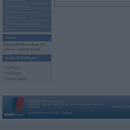
Mēneša BMW
Sērijveida tūnings
BMW pasaules jaunumi
BMW koncepti
BMW konkurentu jaunumi
Moto
Online
Pašreiz BMWPower skatās 153
viesi un 7 reģistrēti lietotāji.
Ienākt BMWPower
• Pieslēgties
• Reģistrēties
• Aizmirsi paroli?
Vortāls BMWPower.lv darbojas
kopš 2002. gada 14. maija. Tas nav auto klubs un nav saistīts ar
Galvena
|
Fo
BMW AG.
Par BMWPower
|
Kontakti
|
Reklāma