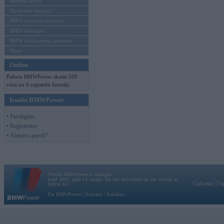
Mēneša BMW
Sērijveida tūnings
BMW pasaules jaunumi
BMW koncepti
BMW konkurentu jaunumi
Moto
Online
Pašreiz BMWPower skatās 109
viesi un 0 reģistrēti lietotāji.
Ienākt BMWPower
• Pieslēgties
• Reģistrēties
• Aizmirsi paroli?
Vortāls BMWPower.lv darbojas
kopš 2002. gada 14. maija. Tas nav auto klubs un nav saistīts ar
Galvena
|
Fo
BMW AG.
Par BMWPower
|
Kontakti
|
Reklāma