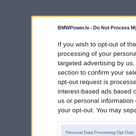
BMWPower.lv -
Do Not Process My
If you wish to opt-out of the
processing of your personal
targeted advertising by us
section to confirm your sel
opt-out request is proces
interest-based ads based o
us or personal information d
your opt-out. You may separ
disclosure of your personal
IAB’s list of downstream pa
Personal Data Processing Opt Outs