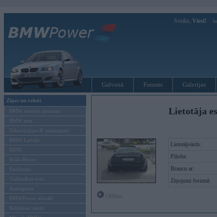
Sveiks,
Viesi!
Ie
Galvenā
Forums
Galerijas
Ziņas un raksti
Lietotāja e
BMW modeļu jaunumi
BMW testi
Tehnoloģijas & sasniegumi
BMW Latvijā
Lietotājvārds:
MINI
Pilsēta:
Rolls-Royce
Braucu ar:
Pasākumi
Vadāmības tests
Ziņojumi forumā:
Autosports
Offline
BMWPower aktuāli
Reklāmas raksti