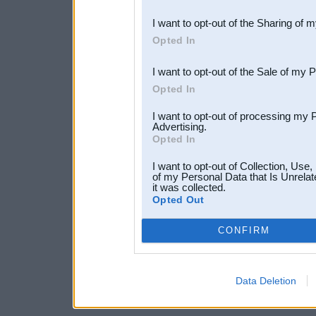
also be disclosed by us to 
I want to opt-out of the Sharing of 
Downstream Participants
th
Opted In
third parties.
I want to opt-out of the Sale of my 
Opted In
I want to opt-out of processing my 
Advertising.
Opted In
I want to opt-out of Collection, Use
of my Personal Data that Is Unrelat
it was collected.
Opted Out
CONFIRM
Data Deletion