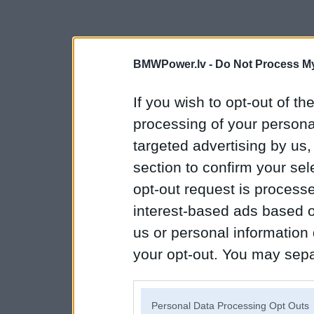
BMWPower.lv -
Do Not Process My
If you wish to opt-out of the
processing of your personal
targeted advertising by us
section to confirm your sel
opt-out request is proces
interest-based ads based o
us or personal information d
your opt-out. You may separ
disclosure of your personal
IAB’s list of downstream pa
Personal Data Processing Opt Outs