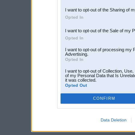
also be disclosed by us to 
I want to opt-out of the Sharing of 
Downstream Participants
th
Opted In
third parties.
I want to opt-out of the Sale of my 
Opted In
I want to opt-out of processing my 
Advertising.
Opted In
I want to opt-out of Collection, Use
of my Personal Data that Is Unrelat
it was collected.
Opted Out
CONFIRM
Data Deletion