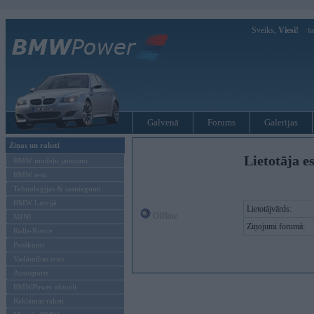
Sveiks,
Viesi!
Ie
Galvenā
Forums
Galerijas
Ziņas un raksti
Lietotāja e
BMW modeļu jaunumi
BMW testi
Tehnoloģijas & sasniegumi
BMW Latvijā
Lietotājvārds:
Offline
MINI
Ziņojumi forumā:
Rolls-Royce
Pasākumi
Vadāmības tests
Autosports
BMWPower aktuāli
Reklāmas raksti