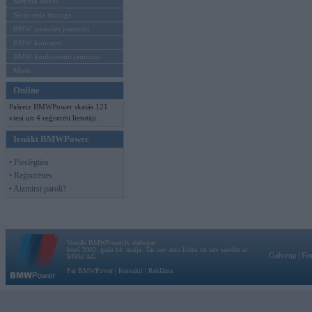
Mēneša BMW
Sērijveida tūnings
BMW pasaules jaunumi
BMW koncepti
BMW konkurentu jaunumi
Moto
Online
Pašreiz BMWPower skatās 121
viesi un 4 reģistrēti lietotāji.
Ienākt BMWPower
• Pieslēgties
• Reģistrēties
• Aizmirsi paroli?
Vortāls BMWPower.lv darbojas
kopš 2002. gada 14. maija. Tas nav auto klubs un nav saistīts ar
Galvena
|
Fo
BMW AG.
Par BMWPower
|
Kontakti
|
Reklāma