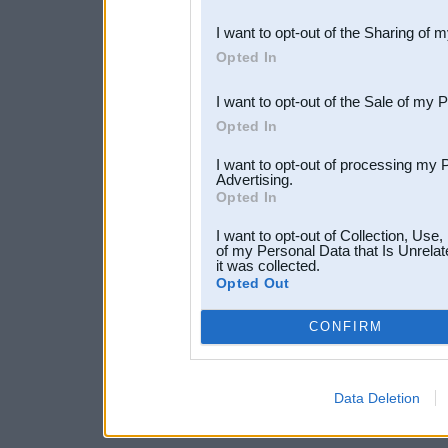
also be disclosed by us to 
I want to opt-out of the Sharing of 
Downstream Participants
th
Opted In
third parties.
I want to opt-out of the Sale of my 
Opted In
I want to opt-out of processing my 
Advertising.
Opted In
I want to opt-out of Collection, Use
of my Personal Data that Is Unrelat
it was collected.
Opted Out
CONFIRM
Data Deletion