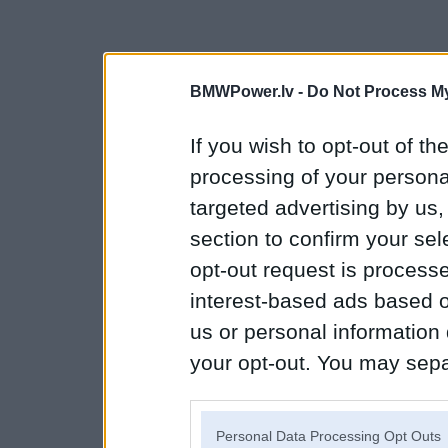
BMWPower.lv -
Do Not Process My
If you wish to opt-out of the
processing of your personal
targeted advertising by us
section to confirm your sel
opt-out request is proces
interest-based ads based o
us or personal information d
your opt-out. You may separ
disclosure of your personal
IAB’s list of downstream pa
Personal Data Processing Opt Outs