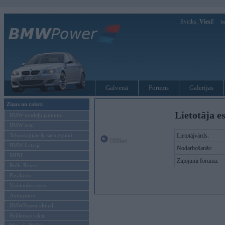
Sveiks,
Viesi!
Ie
Galvenā
Forums
Galerijas
Ziņas un raksti
Lietotāja e
BMW modeļu jaunumi
BMW testi
Tehnoloģijas & sasniegumi
Lietotājvārds:
Offline
BMW Latvijā
Nodarbošanās:
MINI
Ziņojumi forumā:
Rolls-Royce
Pasākumi
Vadāmības tests
Autosports
BMWPower aktuāli
Reklāmas raksti