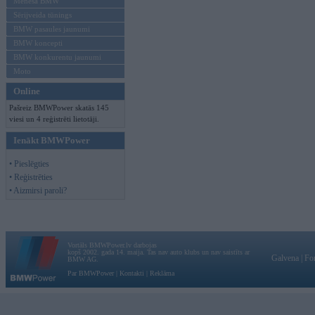
Mēneša BMW
Sērijveida tūnings
BMW pasaules jaunumi
BMW koncepti
BMW konkurentu jaunumi
Moto
Online
Pašreiz BMWPower skatās 145
viesi un 4 reģistrēti lietotāji.
Ienākt BMWPower
• Pieslēgties
• Reģistrēties
• Aizmirsi paroli?
Vortāls BMWPower.lv darbojas
kopš 2002. gada 14. maija. Tas nav auto klubs un nav saistīts ar
Galvena
|
Fo
BMW AG.
Par BMWPower
|
Kontakti
|
Reklāma