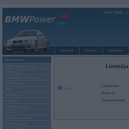
Sveiks,
Viesi!
Ie
Galvenā
Forums
Galerijas
Ziņas un raksti
Lietotāja
BMW modeļu jaunumi
BMW testi
Tehnoloģijas & sasniegumi
BMW Latvijā
Lietotājvārds:
Offline
MINI
Braucu ar:
Rolls-Royce
Ziņojumi forumā:
Pasākumi
Vadāmības tests
Autosports
BMWPower aktuāli
Reklāmas raksti