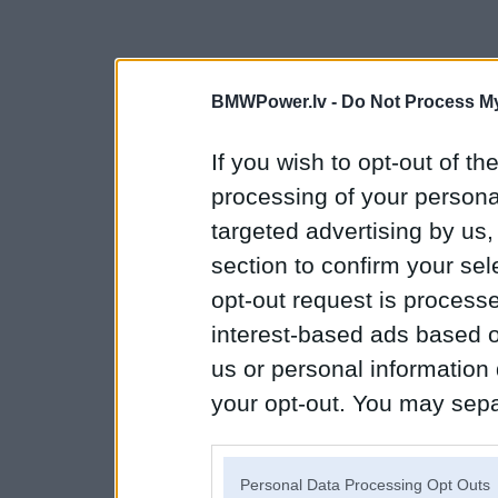
BMWPower.lv -
Do Not Process My
If you wish to opt-out of the
processing of your personal
targeted advertising by us
section to confirm your sel
opt-out request is proces
interest-based ads based o
us or personal information d
your opt-out. You may separ
disclosure of your personal
IAB’s list of downstream pa
Personal Data Processing Opt Outs