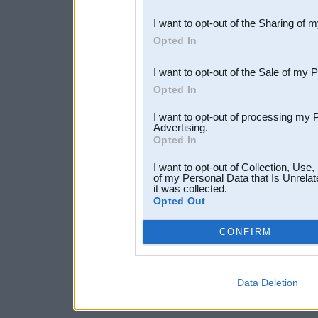
also be disclosed by us to 
I want to opt-out of the Sharing of 
Downstream Participants
th
Opted In
third parties.
I want to opt-out of the Sale of my 
Opted In
I want to opt-out of processing my 
Advertising.
Opted In
I want to opt-out of Collection, Use
of my Personal Data that Is Unrelat
it was collected.
Opted Out
CONFIRM
Data Deletion