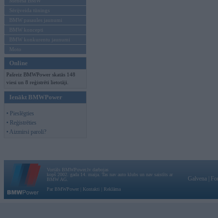
Mēneša BMW
Sērijveida tūnings
BMW pasaules jaunumi
BMW koncepti
BMW konkurentu jaunumi
Moto
Online
Pašreiz BMWPower skatās 148
viesi un 8 reģistrēti lietotāji.
Ienākt BMWPower
• Pieslēgties
• Reģistrēties
• Aizmirsi paroli?
Vortāls BMWPower.lv darbojas
kopš 2002. gada 14. maija. Tas nav auto klubs un nav saistīts ar
Galvena
|
Fo
BMW AG.
Par BMWPower
|
Kontakti
|
Reklāma