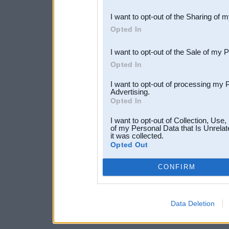
also be disclosed by us to 
I want to opt-out of the Sharing of 
Downstream Participants
th
Opted In
third parties.
I want to opt-out of the Sale of my 
Opted In
I want to opt-out of processing my 
Advertising.
Opted In
I want to opt-out of Collection, Use
of my Personal Data that Is Unrelat
it was collected.
Opted Out
CONFIRM
Data Deletion