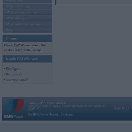
Mēneša BMW
Sērijveida tūnings
BMW pasaules jaunumi
BMW koncepti
BMW konkurentu jaunumi
Moto
Online
Pašreiz BMWPower skatās 164
viesi un 5 reģistrēti lietotāji.
Ienākt BMWPower
• Pieslēgties
• Reģistrēties
• Aizmirsi paroli?
Vortāls BMWPower.lv darbojas
kopš 2002. gada 14. maija. Tas nav auto klubs un nav saistīts ar
Galvena
|
Fo
BMW AG.
Par BMWPower
|
Kontakti
|
Reklāma