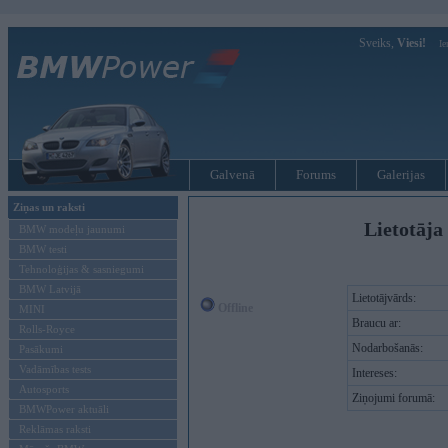
Sveiks,
Viesi!
Ie
Galvenā
Forums
Galerijas
Ziņas un raksti
Lietotāja 
BMW modeļu jaunumi
BMW testi
Tehnoloģijas & sasniegumi
BMW Latvijā
Lietotājvārds:
Offline
MINI
Braucu ar:
Rolls-Royce
Nodarbošanās:
Pasākumi
Vadāmības tests
Intereses:
Autosports
Ziņojumi forumā:
BMWPower aktuāli
Reklāmas raksti