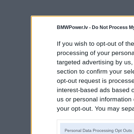
BMWPower.lv -
Do Not Process My
If you wish to opt-out of the
processing of your personal
targeted advertising by us
section to confirm your sel
opt-out request is proces
interest-based ads based o
us or personal information d
your opt-out. You may separ
disclosure of your personal
IAB’s list of downstream pa
Personal Data Processing Opt Outs