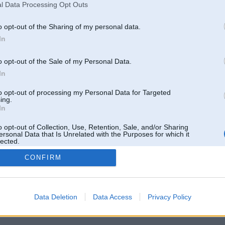
l Data Processing Opt Outs
o opt-out of the Sharing of my personal data.
In
o opt-out of the Sale of my Personal Data.
In
to opt-out of processing my Personal Data for Targeted
ing.
In
o opt-out of Collection, Use, Retention, Sale, and/or Sharing
ersonal Data that Is Unrelated with the Purposes for which it
lected.
Out
CONFIRM
 un nav saistīts ar
Galvena
|
Forums
|
Galerijas
|
Reģistrācija
|
Lietotaāji
|
Meklētājs
|
Reklā
Data Deletion
Data Access
Privacy Policy