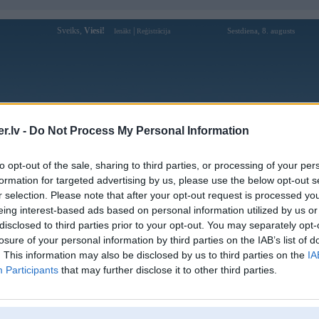
Sveiks,
Viesi!
|
Sestdiena, 8. augusts
Ienākt
Reģistrācija
Forums
Galerijas
Reģistrācija
Lietotāji
Meklētājs
.lv -
Do Not Process My Personal Information
Lietotāja elbise profils
to opt-out of the sale, sharing to third parties, or processing of your per
formation for targeted advertising by us, please use the below opt-out s
Lietotājvārds:
elbise
r selection. Please note that after your opt-out request is processed y
eing interest-based ads based on personal information utilized by us or
Ziņojumi forumā:
0
disclosed to third parties prior to your opt-out. You may separately opt-
Pēdējie ziņojumi forumā
[
]
losure of your personal information by third parties on the IAB’s list of
. This information may also be disclosed by us to third parties on the
IA
Participants
that may further disclose it to other third parties.