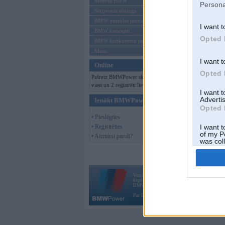
Mēneša BMW
Persona
Sērijveida tūnings
BMW pasaules jaunumi
I want t
BMW koncepti
Opted 
BMW konkurentu jaunumi
Moto
I want t
Online
Opted 
Pašreiz BMWPower skatās 105
viesi un 2 reģistrēti lietotāji.
I want 
Advertis
Ienākt BMWPower
Opted 
• Pieslēgties
• Reģistrēties
I want t
of my P
• Aizmirsi paroli?
was col
Opted 
Vortāls BMWPower.lv darbojas
kopš 2002. gada 14. maija. Tas nav auto klubs
BMW AG.
Par BMWPower
|
Kontakti
|
Reklāma