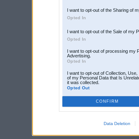
also be disclosed by us to 
I want to opt-out of the Sharing of 
Downstream Participants
th
Opted In
third parties.
I want to opt-out of the Sale of my 
Opted In
I want to opt-out of processing my 
Advertising.
Opted In
I want to opt-out of Collection, Use
of my Personal Data that Is Unrelat
it was collected.
Opted Out
CONFIRM
Data Deletion