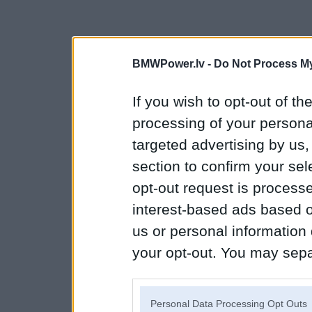
BMWPower.lv -
Do Not Process My
If you wish to opt-out of the
processing of your personal
targeted advertising by us
section to confirm your sel
opt-out request is proces
interest-based ads based o
us or personal information d
your opt-out. You may separ
disclosure of your personal
IAB’s list of downstream pa
Personal Data Processing Opt Outs