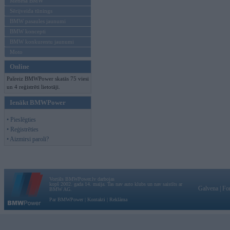
Mēneša BMW
Sērijveida tūnings
BMW pasaules jaunumi
BMW koncepti
BMW konkurentu jaunumi
Moto
Online
Pašreiz BMWPower skatās 75 viesi
un 4 reģistrēti lietotāji.
Ienākt BMWPower
• Pieslēgties
• Reģistrēties
• Aizmirsi paroli?
Vortāls BMWPower.lv darbojas
kopš 2002. gada 14. maija. Tas nav auto klubs un nav saistīts ar
Galvena
|
Fo
BMW AG.
Par BMWPower
|
Kontakti
|
Reklāma