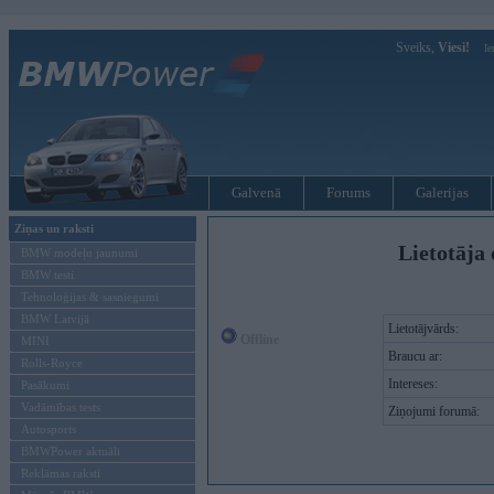
Sveiks,
Viesi!
Ie
Galvenā
Forums
Galerijas
Ziņas un raksti
Lietotāja 
BMW modeļu jaunumi
BMW testi
Tehnoloģijas & sasniegumi
BMW Latvijā
Lietotājvārds:
Offline
MINI
Braucu ar:
Rolls-Royce
Intereses:
Pasākumi
Vadāmības tests
Ziņojumi forumā:
Autosports
BMWPower aktuāli
Reklāmas raksti