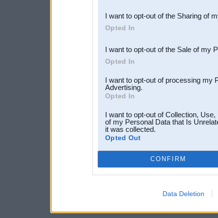
also be disclosed by us to 
I want to opt-out of the Sharing of 
Downstream Participants
th
Opted In
third parties.
I want to opt-out of the Sale of my 
Opted In
I want to opt-out of processing my 
Advertising.
Opted In
I want to opt-out of Collection, Use
of my Personal Data that Is Unrelat
it was collected.
Opted Out
CONFIRM
Data Deletion