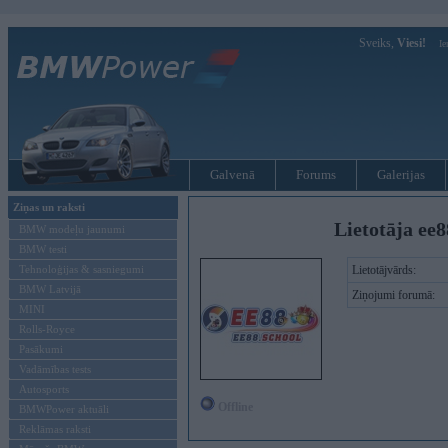
Sveiks,
Viesi!
Ie
Galvenā
Forums
Galerijas
Ziņas un raksti
Lietotāja ee8
BMW modeļu jaunumi
BMW testi
Tehnoloģijas & sasniegumi
Lietotājvārds:
BMW Latvijā
Ziņojumi forumā:
MINI
Rolls-Royce
Pasākumi
Vadāmības tests
Autosports
Offline
BMWPower aktuāli
Reklāmas raksti