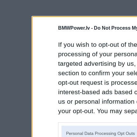
BMWPower.lv -
Do Not Process My
If you wish to opt-out of the
processing of your personal
targeted advertising by us
section to confirm your sel
opt-out request is proces
interest-based ads based o
us or personal information d
your opt-out. You may separ
disclosure of your personal
IAB’s list of downstream pa
Personal Data Processing Opt Outs