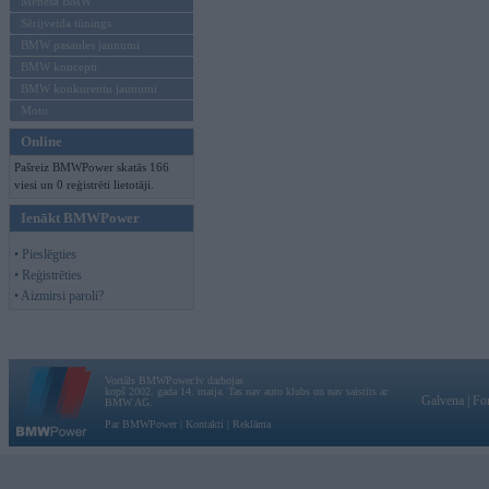
Mēneša BMW
Sērijveida tūnings
BMW pasaules jaunumi
BMW koncepti
BMW konkurentu jaunumi
Moto
Online
Pašreiz BMWPower skatās 166
viesi un 0 reģistrēti lietotāji.
Ienākt BMWPower
• Pieslēgties
• Reģistrēties
• Aizmirsi paroli?
Vortāls BMWPower.lv darbojas
kopš 2002. gada 14. maija. Tas nav auto klubs un nav saistīts ar
Galvena
|
Fo
BMW AG.
Par BMWPower
|
Kontakti
|
Reklāma