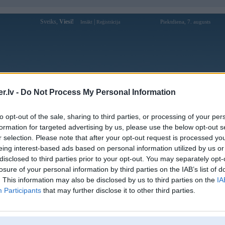
Sveiks,
Viesi!
|
Piektdiena, 7. augusts
Ienākt
Reģistrācija
Forums
Galerijas
Reģistrācija
Lietotāji
Meklētājs
.lv -
Do Not Process My Personal Information
Lietotāja ee88free profils
to opt-out of the sale, sharing to third parties, or processing of your per
formation for targeted advertising by us, please use the below opt-out s
Lietotājvārds:
ee88free
r selection. Please note that after your opt-out request is processed y
eing interest-based ads based on personal information utilized by us or
Ziņojumi forumā:
0
disclosed to third parties prior to your opt-out. You may separately opt-
Pēdējie ziņojumi forumā
[
]
losure of your personal information by third parties on the IAB’s list of
. This information may also be disclosed by us to third parties on the
IA
Participants
that may further disclose it to other third parties.