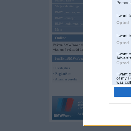
Mēneša BMW
Persona
Sērijveida tūnings
BMW pasaules jaunumi
I want t
BMW koncepti
Opted 
BMW konkurentu jaunumi
Moto
I want t
Online
Opted 
Pašreiz BMWPower skatās 440
viesi un 4 reģistrēti lietotāji.
I want 
Advertis
Ienākt BMWPower
Opted 
• Pieslēgties
• Reģistrēties
I want t
of my P
• Aizmirsi paroli?
was col
Opted 
Vortāls BMWPower.lv darbojas
kopš 2002. gada 14. maija. Tas nav auto klubs
BMW AG.
Par BMWPower
|
Kontakti
|
Reklāma