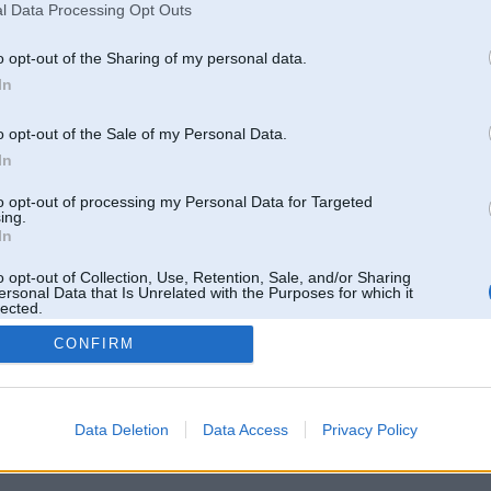
l Data Processing Opt Outs
o opt-out of the Sharing of my personal data.
In
o opt-out of the Sale of my Personal Data.
In
to opt-out of processing my Personal Data for Targeted
ing.
In
o opt-out of Collection, Use, Retention, Sale, and/or Sharing
ersonal Data that Is Unrelated with the Purposes for which it
lected.
Out
CONFIRM
 un nav saistīts ar
Galvena
|
Forums
|
Galerijas
|
Reģistrācija
|
Lietotaāji
|
Meklētājs
|
Reklā
Data Deletion
Data Access
Privacy Policy