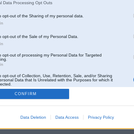
l Data Processing Opt Outs
o opt-out of the Sharing of my personal data.
In
o opt-out of the Sale of my Personal Data.
In
to opt-out of processing my Personal Data for Targeted
ing.
In
o opt-out of Collection, Use, Retention, Sale, and/or Sharing
ersonal Data that Is Unrelated with the Purposes for which it
lected.
Out
CONFIRM
 un nav saistīts ar
Galvena
|
Forums
|
Galerijas
|
Reģistrācija
|
Lietotaāji
|
Meklētājs
|
Reklā
Data Deletion
Data Access
Privacy Policy