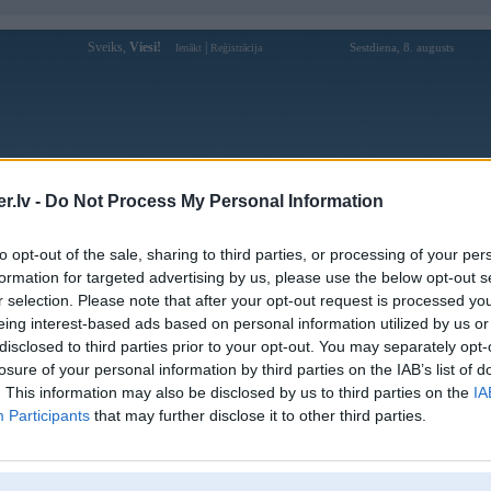
Sveiks,
Viesi!
|
Sestdiena, 8. augusts
Ienākt
Reģistrācija
Forums
Galerijas
Reģistrācija
Lietotāji
Meklētājs
.lv -
Do Not Process My Personal Information
Lietotāja ee88comlive profils
to opt-out of the sale, sharing to third parties, or processing of your per
formation for targeted advertising by us, please use the below opt-out s
Lietotājvārds:
ee88comlive
r selection. Please note that after your opt-out request is processed y
eing interest-based ads based on personal information utilized by us or
Ziņojumi forumā:
0
disclosed to third parties prior to your opt-out. You may separately opt-
Pēdējie ziņojumi forumā
[
]
losure of your personal information by third parties on the IAB’s list of
. This information may also be disclosed by us to third parties on the
IA
Participants
that may further disclose it to other third parties.