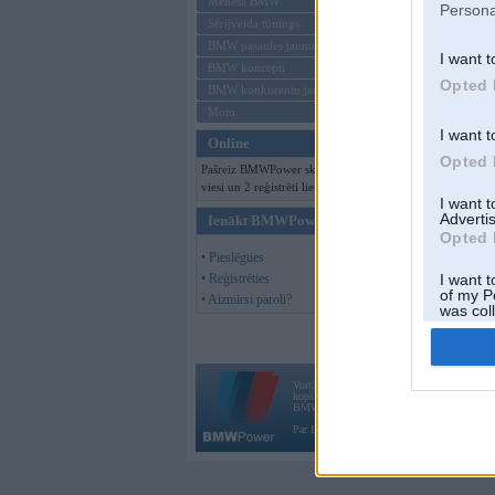
Mēneša BMW
Persona
Sērijveida tūnings
BMW pasaules jaunumi
I want t
BMW koncepti
Opted 
BMW konkurentu jaunumi
Moto
I want t
Online
Opted 
Pašreiz BMWPower skatās 111
viesi un 2 reģistrēti lietotāji.
I want 
Advertis
Ienākt BMWPower
Opted 
• Pieslēgties
• Reģistrēties
I want t
of my P
• Aizmirsi paroli?
was col
Opted 
Vortāls BMWPower.lv darbojas
kopš 2002. gada 14. maija. Tas nav auto klubs
BMW AG.
Par BMWPower
|
Kontakti
|
Reklāma