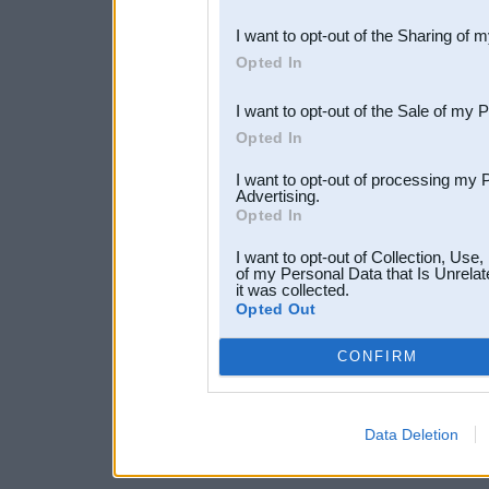
also be disclosed by us to 
I want to opt-out of the Sharing of 
Downstream Participants
th
Opted In
third parties.
I want to opt-out of the Sale of my 
Opted In
I want to opt-out of processing my 
Advertising.
Opted In
I want to opt-out of Collection, Use
of my Personal Data that Is Unrelat
it was collected.
Opted Out
CONFIRM
Data Deletion