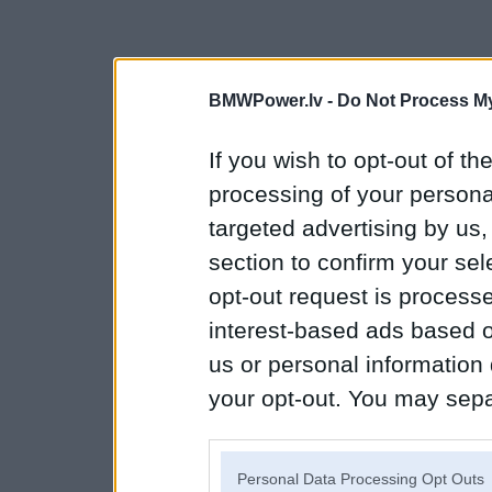
BMWPower.lv -
Do Not Process My
If you wish to opt-out of the
processing of your personal
targeted advertising by us
section to confirm your sel
opt-out request is proces
interest-based ads based o
us or personal information d
your opt-out. You may separ
disclosure of your personal
IAB’s list of downstream pa
Personal Data Processing Opt Outs