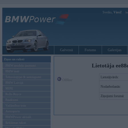
Sveiks,
Viesi!
Ie
Galvenā
Forums
Galerijas
Ziņas un raksti
Lietotāja ee88
BMW modeļu jaunumi
BMW testi
Tehnoloģijas & sasniegumi
Lietotājvārds:
Offline
BMW Latvijā
Nodarbošanās:
MINI
Rolls-Royce
Ziņojumi forumā:
Pasākumi
Vadāmības tests
Autosports
BMWPower aktuāli
Reklāmas raksti