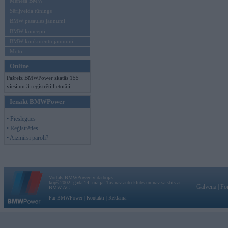
Mēneša BMW
Sērijveida tūnings
BMW pasaules jaunumi
BMW koncepti
BMW konkurentu jaunumi
Moto
Online
Pašreiz BMWPower skatās 155
viesi un 3 reģistrēti lietotāji.
Ienākt BMWPower
• Pieslēgties
• Reģistrēties
• Aizmirsi paroli?
Vortāls BMWPower.lv darbojas
kopš 2002. gada 14. maija. Tas nav auto klubs un nav saistīts ar
Galvena
|
Fo
BMW AG.
Par BMWPower
|
Kontakti
|
Reklāma