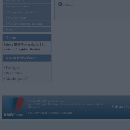
Mēneša BMW
Offline
Sērijveida tūnings
BMW pasaules jaunumi
BMW koncepti
BMW konkurentu jaunumi
Moto
Online
Pašreiz BMWPower skatās 111
viesi un 2 reģistrēti lietotāji.
Ienākt BMWPower
• Pieslēgties
• Reģistrēties
• Aizmirsi paroli?
Vortāls BMWPower.lv darbojas
kopš 2002. gada 14. maija. Tas nav auto klubs un nav saistīts ar
Galvena
|
Fo
BMW AG.
Par BMWPower
|
Kontakti
|
Reklāma