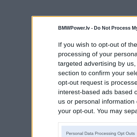
BMWPower.lv -
Do Not Process My
If you wish to opt-out of the
processing of your personal
targeted advertising by us
section to confirm your sel
opt-out request is proces
interest-based ads based o
us or personal information d
your opt-out. You may separ
disclosure of your personal
IAB’s list of downstream pa
Personal Data Processing Opt Outs