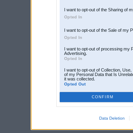
also be disclosed by us to 
I want to opt-out of the Sharing of 
Downstream Participants
th
Opted In
third parties.
I want to opt-out of the Sale of my 
Opted In
I want to opt-out of processing my 
Advertising.
Opted In
I want to opt-out of Collection, Use
of my Personal Data that Is Unrelat
it was collected.
Opted Out
CONFIRM
Data Deletion