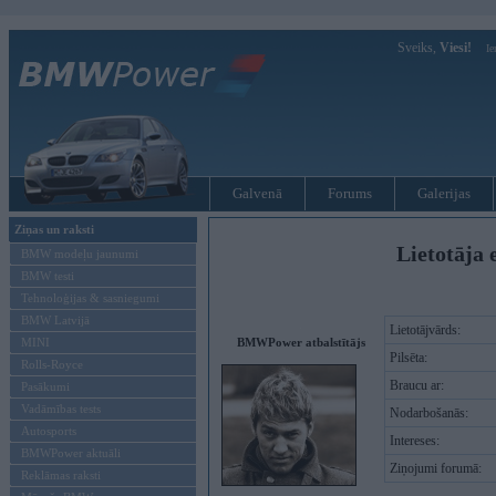
Sveiks,
Viesi!
Ie
Galvenā
Forums
Galerijas
Ziņas un raksti
Lietotāja 
BMW modeļu jaunumi
BMW testi
Tehnoloģijas & sasniegumi
BMW Latvijā
Lietotājvārds:
MINI
BMWPower atbalstītājs
Pilsēta:
Rolls-Royce
Braucu ar:
Pasākumi
Vadāmības tests
Nodarbošanās:
Autosports
Intereses:
BMWPower aktuāli
Ziņojumi forumā:
Reklāmas raksti