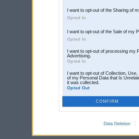
also be disclosed by us to 
I want to opt-out of the Sharing of 
Downstream Participants
th
Opted In
third parties.
I want to opt-out of the Sale of my 
Opted In
I want to opt-out of processing my 
Advertising.
Opted In
I want to opt-out of Collection, Use
of my Personal Data that Is Unrelat
it was collected.
Opted Out
CONFIRM
Data Deletion