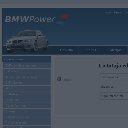
Sveiks,
Viesi!
Ie
Galvenā
Forums
Galerijas
Ziņas un raksti
Lietotāja ed
BMW modeļu jaunumi
BMW testi
Tehnoloģijas & sasniegumi
Lietotājvārds:
Offline
BMW Latvijā
Braucu ar:
MINI
Rolls-Royce
Ziņojumi forumā:
Pasākumi
Vadāmības tests
Autosports
BMWPower aktuāli
Reklāmas raksti