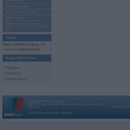
Mēneša BMW
Sērijveida tūnings
BMW pasaules jaunumi
BMW koncepti
BMW konkurentu jaunumi
Moto
Online
Pašreiz BMWPower skatās 120
viesi un 3 reģistrēti lietotāji.
Ienākt BMWPower
• Pieslēgties
• Reģistrēties
• Aizmirsi paroli?
Vortāls BMWPower.lv darbojas
kopš 2002. gada 14. maija. Tas nav auto klubs un nav saistīts ar
Galvena
|
Fo
BMW AG.
Par BMWPower
|
Kontakti
|
Reklāma