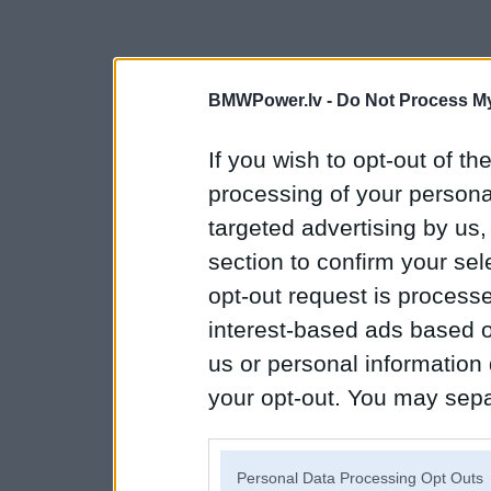
BMWPower.lv -
Do Not Process My
If you wish to opt-out of the
processing of your personal
targeted advertising by us
section to confirm your sel
opt-out request is proces
interest-based ads based o
us or personal information d
your opt-out. You may separ
disclosure of your personal
IAB’s list of downstream pa
Personal Data Processing Opt Outs