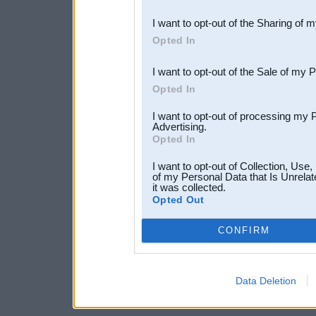
also be disclosed by us to 
I want to opt-out of the Sharing of 
Downstream Participants
th
Opted In
third parties.
I want to opt-out of the Sale of my 
Opted In
I want to opt-out of processing my 
Advertising.
Opted In
I want to opt-out of Collection, Use
of my Personal Data that Is Unrelat
it was collected.
Opted Out
CONFIRM
Data Deletion