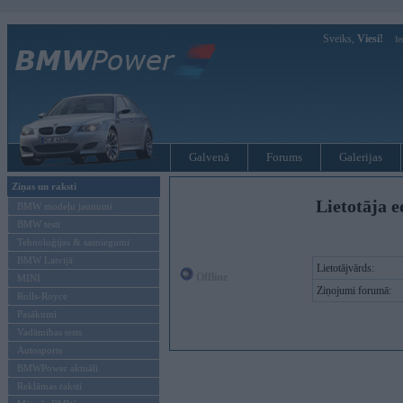
Sveiks,
Viesi!
Ie
Galvenā
Forums
Galerijas
Ziņas un raksti
Lietotāja e
BMW modeļu jaunumi
BMW testi
Tehnoloģijas & sasniegumi
BMW Latvijā
Lietotājvārds:
Offline
MINI
Ziņojumi forumā:
Rolls-Royce
Pasākumi
Vadāmības tests
Autosports
BMWPower aktuāli
Reklāmas raksti