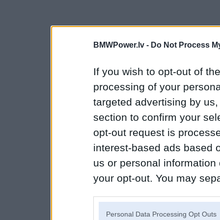
BMWPower.lv -
Do Not Process My
If you wish to opt-out of the
processing of your personal
targeted advertising by us
section to confirm your sel
opt-out request is proces
interest-based ads based o
us or personal information d
your opt-out. You may separ
disclosure of your personal
IAB’s list of downstream pa
Personal Data Processing Opt Outs