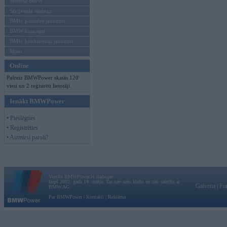
Mēneša BMW
Sērijveida tūnings
BMW pasaules jaunumi
BMW koncepti
BMW konkurentu jaunumi
Moto
Online
Pašreiz BMWPower skatās 120
viesi un 2 reģistrēti lietotāji.
Ienākt BMWPower
• Pieslēgties
• Reģistrēties
• Aizmirsi paroli?
Vortāls BMWPower.lv darbojas
kopš 2002. gada 14. maija. Tas nav auto klubs un nav saistīts ar
Galvena
|
Fo
BMW AG.
Par BMWPower
|
Kontakti
|
Reklāma