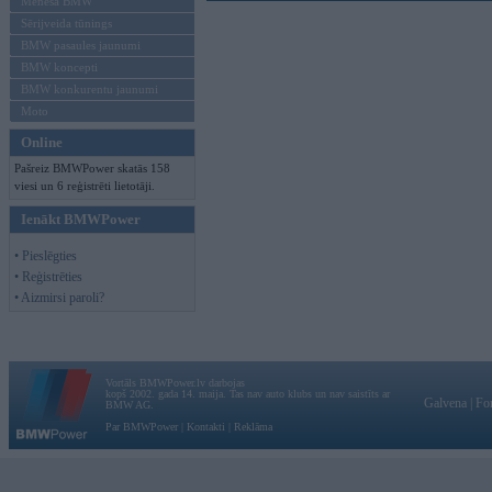
Mēneša BMW
Sērijveida tūnings
BMW pasaules jaunumi
BMW koncepti
BMW konkurentu jaunumi
Moto
Online
Pašreiz BMWPower skatās 158
viesi un 6 reģistrēti lietotāji.
Ienākt BMWPower
• Pieslēgties
• Reģistrēties
• Aizmirsi paroli?
Vortāls BMWPower.lv darbojas
kopš 2002. gada 14. maija. Tas nav auto klubs un nav saistīts ar
Galvena
|
Fo
BMW AG.
Par BMWPower
|
Kontakti
|
Reklāma