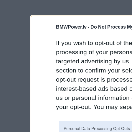
BMWPower.lv -
Do Not Process My
If you wish to opt-out of the
processing of your personal
targeted advertising by us
section to confirm your sel
opt-out request is proces
interest-based ads based o
us or personal information d
your opt-out. You may separ
disclosure of your personal
IAB’s list of downstream pa
Personal Data Processing Opt Outs