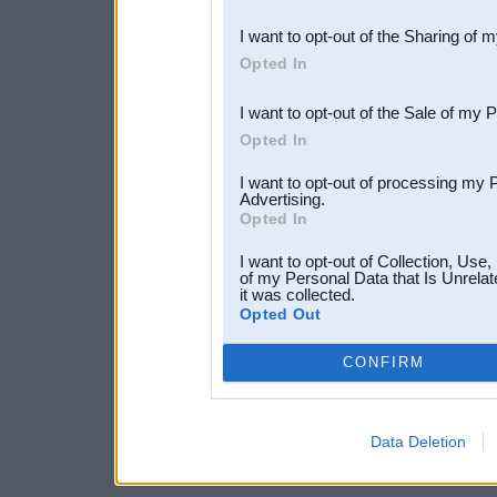
also be disclosed by us to 
I want to opt-out of the Sharing of 
Downstream Participants
th
Opted In
third parties.
I want to opt-out of the Sale of my 
Opted In
I want to opt-out of processing my 
Advertising.
Opted In
I want to opt-out of Collection, Use
of my Personal Data that Is Unrelat
it was collected.
Opted Out
CONFIRM
Data Deletion