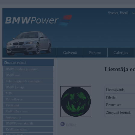
Sveiks,
Viesi!
Ie
Galvenā
Forums
Galerijas
Ziņas un raksti
Lietotāja e
BMW modeļu jaunumi
BMW testi
Tehnoloģijas & sasniegumi
BMW Latvijā
Lietotājvārds:
MINI
Pilsēta:
Rolls-Royce
Braucu ar:
Pasākumi
Vadāmības tests
Ziņojumi forumā:
Autosports
BMWPower aktuāli
Offline
Reklāmas raksti