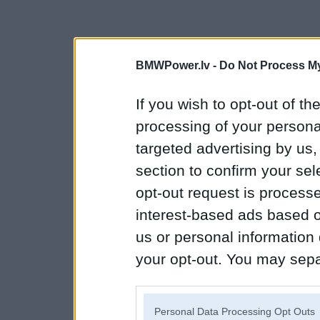
BMWPower.lv -
Do Not Process My
If you wish to opt-out of the
processing of your personal
targeted advertising by us
section to confirm your sel
opt-out request is proces
interest-based ads based o
us or personal information d
your opt-out. You may separ
disclosure of your personal
IAB’s list of downstream pa
Personal Data Processing Opt Outs