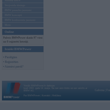
Mēneša BMW
Sērijveida tūnings
BMW pasaules jaunumi
BMW koncepti
BMW konkurentu jaunumi
Moto
Online
Pašreiz BMWPower skatās 97 viesi
un 0 reģistrēti lietotāji.
Ienākt BMWPower
• Pieslēgties
• Reģistrēties
• Aizmirsi paroli?
Vortāls BMWPower.lv darbojas
kopš 2002. gada 14. maija. Tas nav auto klubs un nav saistīts ar
Galvena
|
Fo
BMW AG.
Par BMWPower
|
Kontakti
|
Reklāma