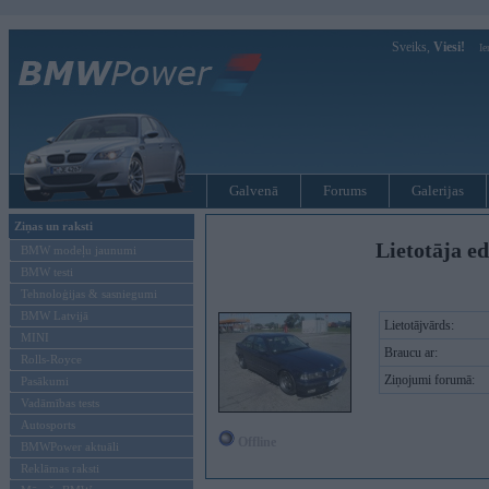
Sveiks,
Viesi!
Ie
Galvenā
Forums
Galerijas
Ziņas un raksti
Lietotāja e
BMW modeļu jaunumi
BMW testi
Tehnoloģijas & sasniegumi
BMW Latvijā
Lietotājvārds:
MINI
Braucu ar:
Rolls-Royce
Ziņojumi forumā:
Pasākumi
Vadāmības tests
Autosports
Offline
BMWPower aktuāli
Reklāmas raksti