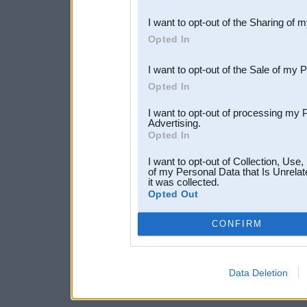
also be disclosed by us to 
I want to opt-out of the Sharing of 
Downstream Participants
th
Opted In
third parties.
I want to opt-out of the Sale of my 
Opted In
I want to opt-out of processing my 
Advertising.
Opted In
I want to opt-out of Collection, Use
of my Personal Data that Is Unrelat
it was collected.
Opted Out
CONFIRM
Data Deletion