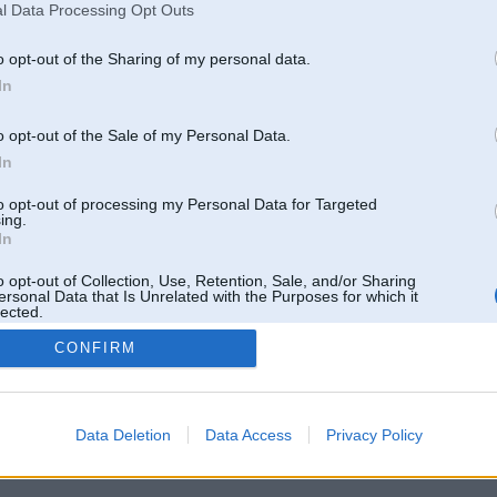
l Data Processing Opt Outs
o opt-out of the Sharing of my personal data.
In
o opt-out of the Sale of my Personal Data.
In
to opt-out of processing my Personal Data for Targeted
ing.
In
o opt-out of Collection, Use, Retention, Sale, and/or Sharing
ersonal Data that Is Unrelated with the Purposes for which it
lected.
Out
CONFIRM
 un nav saistīts ar
Galvena
|
Forums
|
Galerijas
|
Reģistrācija
|
Lietotaāji
|
Meklētājs
|
Reklā
Data Deletion
Data Access
Privacy Policy