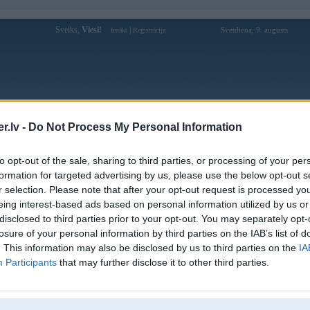
Sveiks,
Viesi!
|
Svetdiena, 9. augusts
Ienākt
Reģistrācija
Forums
Galerijas
Reģistrācija
Lietotāji
Meklētājs
.lv -
Do Not Process My Personal Information
Lietotāja easyaesim profils
to opt-out of the sale, sharing to third parties, or processing of your per
formation for targeted advertising by us, please use the below opt-out s
Lietotājvārds:
easyaesim
r selection. Please note that after your opt-out request is processed y
eing interest-based ads based on personal information utilized by us or
Ziņojumi forumā:
0
disclosed to third parties prior to your opt-out. You may separately opt-
Pēdējie ziņojumi forumā
[
]
losure of your personal information by third parties on the IAB’s list of
. This information may also be disclosed by us to third parties on the
IA
Participants
that may further disclose it to other third parties.