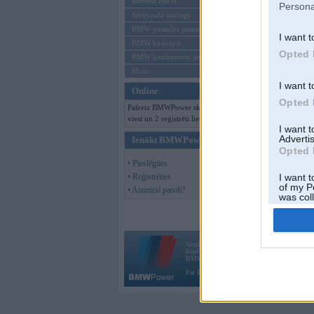
Mēneša BMW
Persona
Sērijveida tūnings
BMW pasaules jaunumi
I want t
BMW koncepti
Opted 
BMW konkurentu jaunumi
Moto
I want t
Online
Opted 
Pašreiz BMWPower skatās 171
viesi un 2 reģistrēti lietotāji.
I want 
Advertis
Ienākt BMWPower
Opted 
• Pieslēgties
• Reģistrēties
I want t
of my P
• Aizmirsi paroli?
was col
Opted 
Vortāls BMWPower.lv darbojas
kopš 2002. gada 14. maija. Tas nav auto klubs
BMW AG.
Par BMWPower
|
Kontakti
|
Reklāma