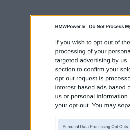
BMWPower.lv -
Do Not Process My
If you wish to opt-out of the
processing of your personal
targeted advertising by us
section to confirm your sel
opt-out request is proces
interest-based ads based o
us or personal information d
your opt-out. You may separ
disclosure of your personal
IAB’s list of downstream pa
Personal Data Processing Opt Outs