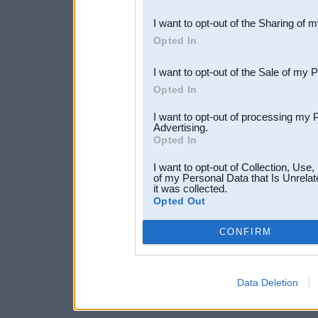
also be disclosed by us to 
I want to opt-out of the Sharing of 
Downstream Participants
th
Opted In
third parties.
I want to opt-out of the Sale of my 
Opted In
I want to opt-out of processing my 
Advertising.
Opted In
I want to opt-out of Collection, Use
of my Personal Data that Is Unrelat
it was collected.
Opted Out
CONFIRM
Data Deletion