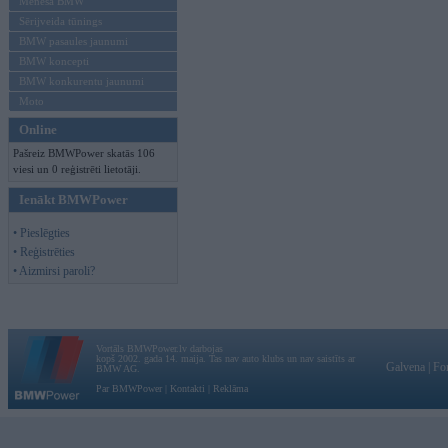
Mēneša BMW
Sērijveida tūnings
BMW pasaules jaunumi
BMW koncepti
BMW konkurentu jaunumi
Moto
Online
Pašreiz BMWPower skatās 106
viesi un 0 reģistrēti lietotāji.
Ienākt BMWPower
• Pieslēgties
• Reģistrēties
• Aizmirsi paroli?
Vortāls BMWPower.lv darbojas
kopš 2002. gada 14. maija. Tas nav auto klubs un nav saistīts ar
Galvena
|
Fo
BMW AG.
Par BMWPower
|
Kontakti
|
Reklāma