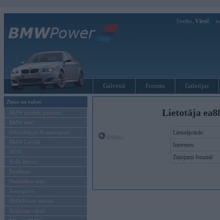
Sveiks,
Viesi!
Ie
Galvenā
Forums
Galerijas
Ziņas un raksti
Lietotāja ea8
BMW modeļu jaunumi
BMW testi
Tehnoloģijas & sasniegumi
Lietotājvārds:
Offline
BMW Latvijā
Intereses:
MINI
Ziņojumi forumā:
Rolls-Royce
Pasākumi
Vadāmības tests
Autosports
BMWPower aktuāli
Reklāmas raksti