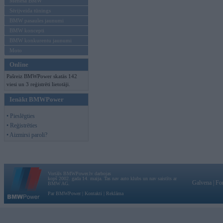
Mēneša BMW
Sērijveida tūnings
BMW pasaules jaunumi
BMW koncepti
BMW konkurentu jaunumi
Moto
Online
Pašreiz BMWPower skatās 142
viesi un 3 reģistrēti lietotāji.
Ienākt BMWPower
• Pieslēgties
• Reģistrēties
• Aizmirsi paroli?
Vortāls BMWPower.lv darbojas
kopš 2002. gada 14. maija. Tas nav auto klubs un nav saistīts ar
Galvena
|
Fo
BMW AG.
Par BMWPower
|
Kontakti
|
Reklāma