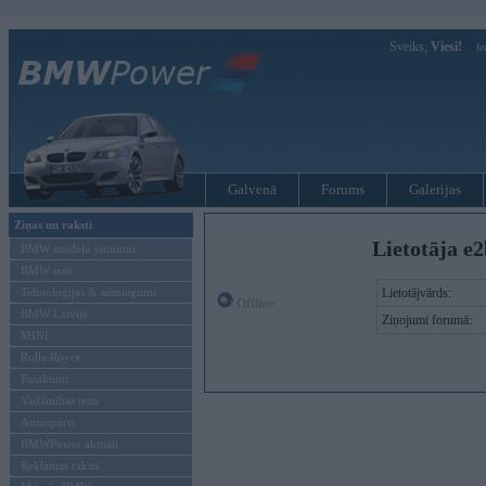
Sveiks,
Viesi!
Ie
Galvenā
Forums
Galerijas
Ziņas un raksti
Lietotāja e2
BMW modeļu jaunumi
BMW testi
Tehnoloģijas & sasniegumi
Lietotājvārds:
Offline
BMW Latvijā
Ziņojumi forumā:
MINI
Rolls-Royce
Pasākumi
Vadāmības tests
Autosports
BMWPower aktuāli
Reklāmas raksti