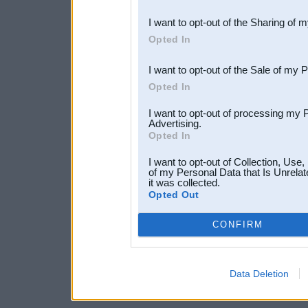
also be disclosed by us to 
I want to opt-out of the Sharing of 
Downstream Participants
th
Opted In
third parties.
I want to opt-out of the Sale of my 
Opted In
I want to opt-out of processing my 
Advertising.
Opted In
I want to opt-out of Collection, Use
of my Personal Data that Is Unrelat
it was collected.
Opted Out
CONFIRM
Data Deletion