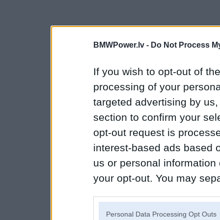
BMWPower.lv -
Do Not Process My
If you wish to opt-out of the
processing of your personal
targeted advertising by us
section to confirm your sel
opt-out request is proces
interest-based ads based o
us or personal information d
your opt-out. You may separ
disclosure of your personal
IAB’s list of downstream pa
Personal Data Processing Opt Outs