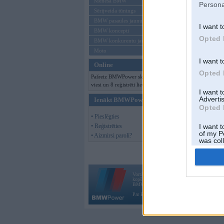
Mēneša BMW
Persona
Sērijveida tūnings
BMW pasaules jaunumi
I want t
BMW koncepti
Opted 
BMW konkurentu jaunumi
Moto
I want t
Online
Opted 
Pašreiz BMWPower skatās 100
viesi un 8 reģistrēti lietotāji.
I want 
Advertis
Ienākt BMWPower
Opted 
• Pieslēgties
• Reģistrēties
I want t
of my P
• Aizmirsi paroli?
was col
Opted 
Vortāls BMWPower.lv darbojas
kopš 2002. gada 14. maija. Tas nav auto klubs
BMW AG.
Par BMWPower
|
Kontakti
|
Reklāma