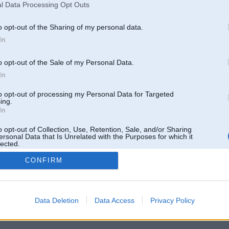
Pēdējie ziņojumi forumā
l Data Processing Opt Outs
[
]
o opt-out of the Sharing of my personal data.
In
o opt-out of the Sale of my Personal Data.
In
to opt-out of processing my Personal Data for Targeted
ing.
In
o opt-out of Collection, Use, Retention, Sale, and/or Sharing
ersonal Data that Is Unrelated with the Purposes for which it
lected.
Out
CONFIRM
 un nav saistīts ar
Galvena
|
Forums
|
Galerijas
|
Reģistrācija
|
Lietotaāji
|
Meklētājs
|
Reklā
Data Deletion
Data Access
Privacy Policy