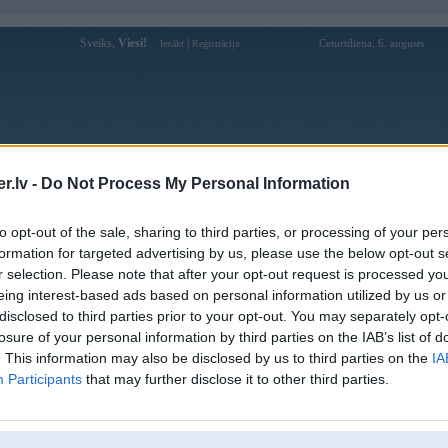
Sveiks,
Viesi!
|
Ceturtdiena, 6. augusts
Ienākt
Reģistrācija
Forums
Galerijas
Reģistrācija
Lietotāji
Meklētājs
.lv -
Do Not Process My Personal Information
Lietotāja dzinjalv profils
to opt-out of the sale, sharing to third parties, or processing of your per
formation for targeted advertising by us, please use the below opt-out s
Pēdējo reizi manīts: 17. Nov 2019, 21:23
r selection. Please note that after your opt-out request is processed y
eing interest-based ads based on personal information utilized by us or
Lietotājvārds:
dzinjalv
disclosed to third parties prior to your opt-out. You may separately opt-
Pilsēta:
Rīga
losure of your personal information by third parties on the IAB’s list of
Braucu ar:
sudrabotu E38
. This information may also be disclosed by us to third parties on the
IA
Nodarbošanās:
Piļītājs
Participants
that may further disclose it to other third parties.
Intereses:
Moto
Ziņojumi forumā:
1