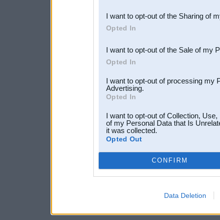
also be disclosed by us to 
I want to opt-out of the Sharing of 
Downstream Participants
th
Opted In
third parties.
I want to opt-out of the Sale of my 
Opted In
I want to opt-out of processing my 
Advertising.
Opted In
I want to opt-out of Collection, Use
of my Personal Data that Is Unrelat
it was collected.
Opted Out
CONFIRM
Data Deletion