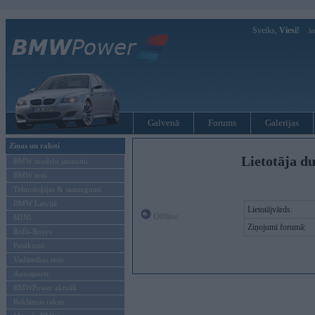
Sveiks,
Viesi!
Ie
Galvenā
Forums
Galerijas
Ziņas un raksti
Lietotāja d
BMW modeļu jaunumi
BMW testi
Tehnoloģijas & sasniegumi
BMW Latvijā
Lietotājvārds:
Offline
MINI
Ziņojumi forumā:
Rolls-Royce
Pasākumi
Vadāmības tests
Autosports
BMWPower aktuāli
Reklāmas raksti