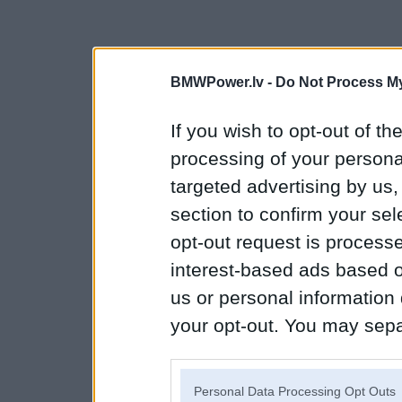
BMWPower.lv -
Do Not Process My
If you wish to opt-out of the
processing of your personal
targeted advertising by us
section to confirm your sel
opt-out request is proces
interest-based ads based o
us or personal information d
your opt-out. You may separ
disclosure of your personal
IAB’s list of downstream pa
Personal Data Processing Opt Outs