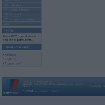
Mēneša BMW
Sērijveida tūnings
BMW pasaules jaunumi
BMW koncepti
BMW konkurentu jaunumi
Moto
Online
Pašreiz BMWPower skatās 216
viesi un 6 reģistrēti lietotāji.
Ienākt BMWPower
• Pieslēgties
• Reģistrēties
• Aizmirsi paroli?
Vortāls BMWPower.lv darbojas
kopš 2002. gada 14. maija. Tas nav auto klubs un nav saistīts ar
Galvena
|
Fo
BMW AG.
Par BMWPower
|
Kontakti
|
Reklāma