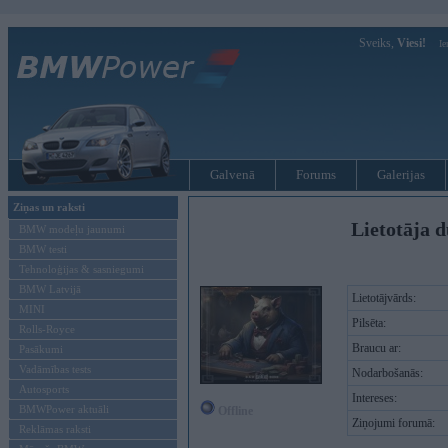
Sveiks,
Viesi!
Ie
Galvenā
Forums
Galerijas
Ziņas un raksti
Lietotāja d
BMW modeļu jaunumi
BMW testi
Tehnoloģijas & sasniegumi
BMW Latvijā
Lietotājvārds:
MINI
Pilsēta:
Rolls-Royce
Braucu ar:
Pasākumi
Vadāmības tests
Nodarbošanās:
Autosports
Intereses:
BMWPower aktuāli
Offline
Ziņojumi forumā:
Reklāmas raksti