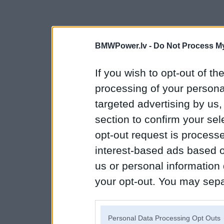
BMWPower.lv -
Do Not Process My
If you wish to opt-out of the
processing of your personal
targeted advertising by us
section to confirm your sel
opt-out request is proces
interest-based ads based o
us or personal information d
your opt-out. You may separ
disclosure of your personal
IAB’s list of downstream pa
Personal Data Processing Opt Outs