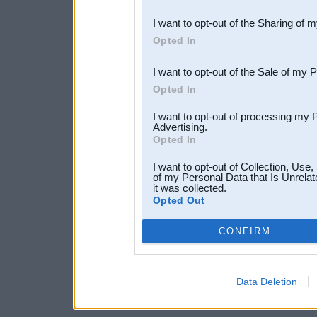
also be disclosed by us to 
I want to opt-out of the Sharing of 
Downstream Participants
th
Opted In
third parties.
I want to opt-out of the Sale of my 
Opted In
I want to opt-out of processing my 
Advertising.
Opted In
I want to opt-out of Collection, Use
of my Personal Data that Is Unrelat
it was collected.
Opted Out
CONFIRM
Data Deletion