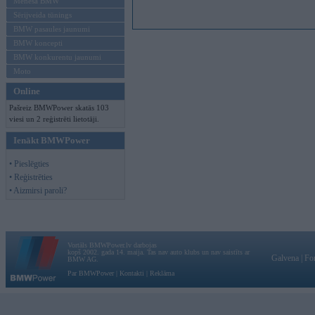
Mēneša BMW
Sērijveida tūnings
BMW pasaules jaunumi
BMW koncepti
BMW konkurentu jaunumi
Moto
Online
Pašreiz BMWPower skatās 103
viesi un 2 reģistrēti lietotāji.
Ienākt BMWPower
• Pieslēgties
• Reģistrēties
• Aizmirsi paroli?
Vortāls BMWPower.lv darbojas
kopš 2002. gada 14. maija. Tas nav auto klubs un nav saistīts ar
Galvena
|
Fo
BMW AG.
Par BMWPower
|
Kontakti
|
Reklāma