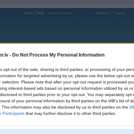
Sveiks,
Viesi!
|
Piektdiena, 7. augusts
Ienākt
Reģistrācija
Forums
Galerijas
Reģistrācija
Lietotāji
Meklētājs
.lv -
Do Not Process My Personal Information
Lietotāja DrumB profils
to opt-out of the sale, sharing to third parties, or processing of your per
formation for targeted advertising by us, please use the below opt-out s
Pēdējo reizi manīts: 14. Jul 2022, 12:34
r selection. Please note that after your opt-out request is processed y
eing interest-based ads based on personal information utilized by us or
Lietotājvārds:
DrumB
disclosed to third parties prior to your opt-out. You may separately opt-
Pilsēta:
Cēsis
losure of your personal information by third parties on the IAB’s list of
Braucu ar:
325i
. This information may also be disclosed by us to third parties on the
IA
Intereses:
BMW
Participants
that may further disclose it to other third parties.
Ziņojumi forumā:
12185
Pēdējie ziņojumi forumā
[
]