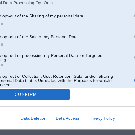
l Data Processing Opt Outs
o opt-out of the Sharing of my personal data.
In
o opt-out of the Sale of my Personal Data.
In
to opt-out of processing my Personal Data for Targeted
ing.
In
o opt-out of Collection, Use, Retention, Sale, and/or Sharing
ersonal Data that Is Unrelated with the Purposes for which it
lected.
Out
CONFIRM
 un nav saistīts ar
Galvena
|
Forums
|
Galerijas
|
Reģistrācija
|
Lietotaāji
|
Meklētājs
|
Reklā
Data Deletion
Data Access
Privacy Policy