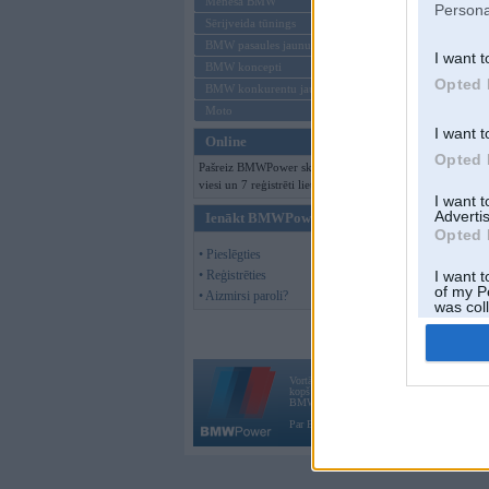
Mēneša BMW
Persona
Sērijveida tūnings
BMW pasaules jaunumi
I want t
BMW koncepti
Opted 
BMW konkurentu jaunumi
Moto
I want t
Online
Opted 
Pašreiz BMWPower skatās 262
viesi un 7 reģistrēti lietotāji.
I want 
Advertis
Ienākt BMWPower
Opted 
• Pieslēgties
• Reģistrēties
I want t
of my P
• Aizmirsi paroli?
was col
Opted 
Vortāls BMWPower.lv darbojas
kopš 2002. gada 14. maija. Tas nav auto klubs
BMW AG.
Par BMWPower
|
Kontakti
|
Reklāma