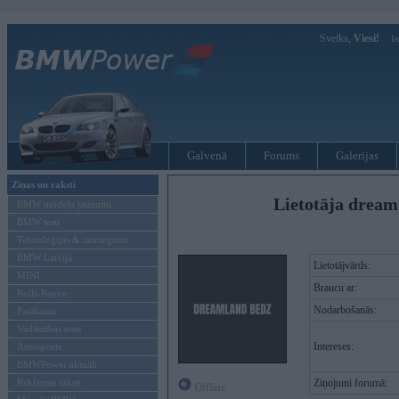
Sveiks,
Viesi!
Ie
Galvenā
Forums
Galerijas
Ziņas un raksti
Lietotāja dream
BMW modeļu jaunumi
BMW testi
Tehnoloģijas & sasniegumi
BMW Latvijā
Lietotājvārds:
MINI
Braucu ar:
Rolls-Royce
Nodarbošanās:
Pasākumi
Vadāmības tests
Intereses:
Autosports
BMWPower aktuāli
Reklāmas raksti
Ziņojumi forumā:
Offline