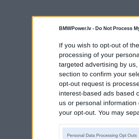
BMWPower.lv -
Do Not Process My
If you wish to opt-out of the
processing of your personal
targeted advertising by us
section to confirm your sel
opt-out request is proces
interest-based ads based o
us or personal information d
your opt-out. You may separ
disclosure of your personal
IAB’s list of downstream pa
Personal Data Processing Opt Outs