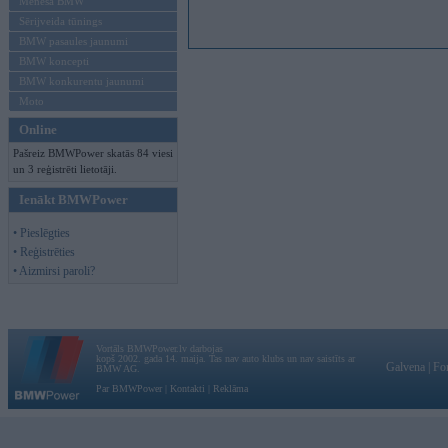
Mēneša BMW
Sērijveida tūnings
BMW pasaules jaunumi
BMW koncepti
BMW konkurentu jaunumi
Moto
Online
Pašreiz BMWPower skatās 84 viesi
un 3 reģistrēti lietotāji.
Ienākt BMWPower
• Pieslēgties
• Reģistrēties
• Aizmirsi paroli?
Vortāls BMWPower.lv darbojas
kopš 2002. gada 14. maija. Tas nav auto klubs un nav saistīts ar
Galvena
|
Fo
BMW AG.
Par BMWPower
|
Kontakti
|
Reklāma