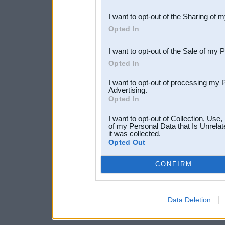
also be disclosed by us to 
I want to opt-out of the Sharing of 
Downstream Participants
th
Opted In
third parties.
I want to opt-out of the Sale of my 
Opted In
I want to opt-out of processing my 
Advertising.
Opted In
I want to opt-out of Collection, Use
of my Personal Data that Is Unrelat
it was collected.
Opted Out
CONFIRM
Data Deletion