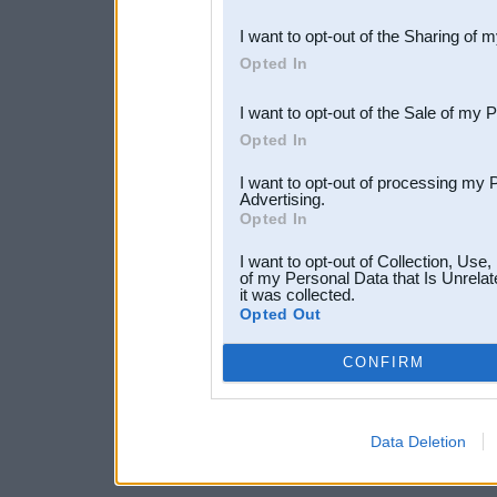
also be disclosed by us to 
I want to opt-out of the Sharing of 
Downstream Participants
th
Opted In
third parties.
I want to opt-out of the Sale of my 
Opted In
I want to opt-out of processing my 
Advertising.
Opted In
I want to opt-out of Collection, Use
of my Personal Data that Is Unrelat
it was collected.
Opted Out
CONFIRM
Data Deletion