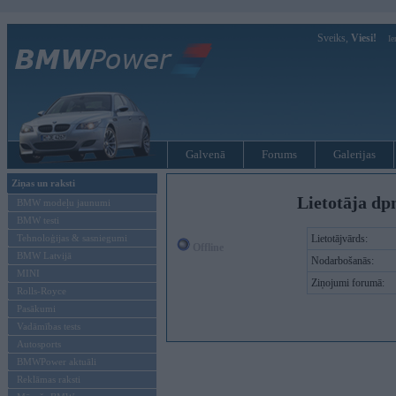
Sveiks,
Viesi!
Ie
Galvenā
Forums
Galerijas
Ziņas un raksti
Lietotāja dp
BMW modeļu jaunumi
BMW testi
Tehnoloģijas & sasniegumi
Lietotājvārds:
Offline
BMW Latvijā
Nodarbošanās:
MINI
Ziņojumi forumā:
Rolls-Royce
Pasākumi
Vadāmības tests
Autosports
BMWPower aktuāli
Reklāmas raksti