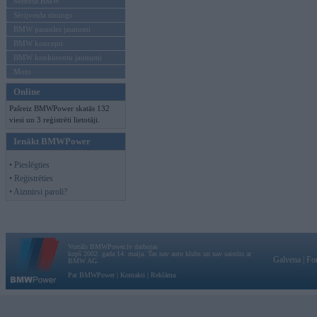
Mēneša BMW
Sērijveida tūnings
BMW pasaules jaunumi
BMW koncepti
BMW konkurentu jaunumi
Moto
Online
Pašreiz BMWPower skatās 132
viesi un 3 reģistrēti lietotāji.
Ienākt BMWPower
• Pieslēgties
• Reģistrēties
• Aizmirsi paroli?
Vortāls BMWPower.lv darbojas
kopš 2002. gada 14. maija. Tas nav auto klubs un nav saistīts ar
Galvena
|
Fo
BMW AG.
Par BMWPower
|
Kontakti
|
Reklāma