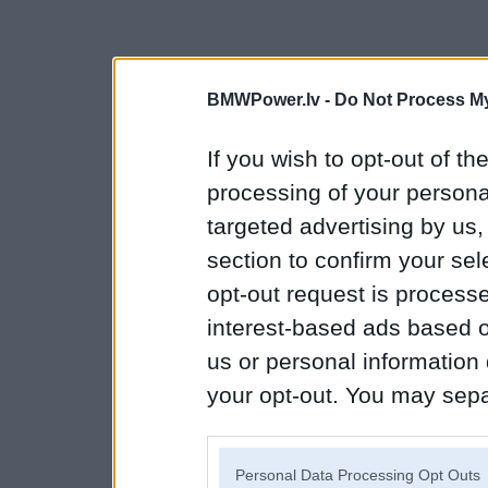
BMWPower.lv -
Do Not Process My
If you wish to opt-out of the
processing of your personal
targeted advertising by us
section to confirm your sel
opt-out request is proces
interest-based ads based o
us or personal information d
your opt-out. You may separ
disclosure of your personal
IAB’s list of downstream pa
Personal Data Processing Opt Outs