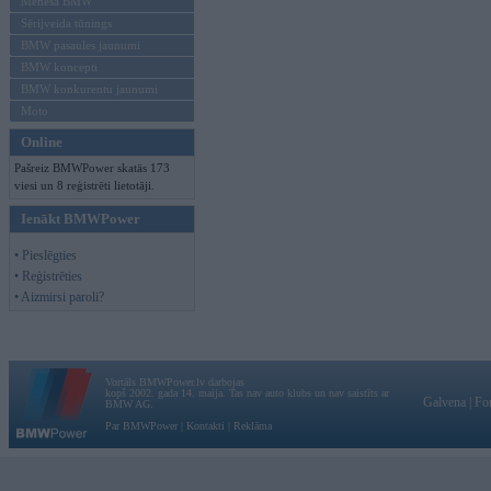
Mēneša BMW
Sērijveida tūnings
BMW pasaules jaunumi
BMW koncepti
BMW konkurentu jaunumi
Moto
Online
Pašreiz BMWPower skatās 173
viesi un 8 reģistrēti lietotāji.
Ienākt BMWPower
• Pieslēgties
• Reģistrēties
• Aizmirsi paroli?
Vortāls BMWPower.lv darbojas
kopš 2002. gada 14. maija. Tas nav auto klubs un nav saistīts ar
Galvena
|
Fo
BMW AG.
Par BMWPower
|
Kontakti
|
Reklāma