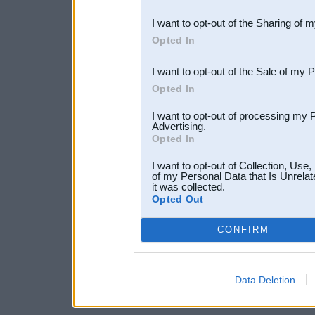
also be disclosed by us to 
I want to opt-out of the Sharing of 
Downstream Participants
th
Opted In
third parties.
I want to opt-out of the Sale of my 
Opted In
I want to opt-out of processing my 
Advertising.
Opted In
I want to opt-out of Collection, Use
of my Personal Data that Is Unrelat
it was collected.
Opted Out
CONFIRM
Data Deletion