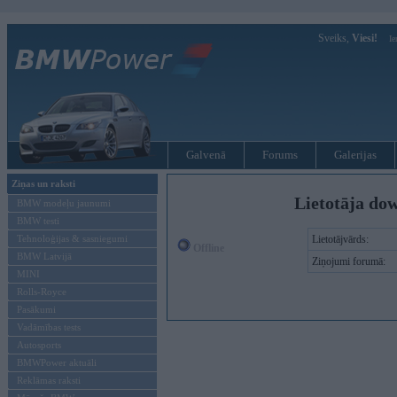
Sveiks,
Viesi!
Ie
Galvenā
Forums
Galerijas
Ziņas un raksti
Lietotāja dow
BMW modeļu jaunumi
BMW testi
Tehnoloģijas & sasniegumi
Lietotājvārds:
Offline
BMW Latvijā
Ziņojumi forumā:
MINI
Rolls-Royce
Pasākumi
Vadāmības tests
Autosports
BMWPower aktuāli
Reklāmas raksti