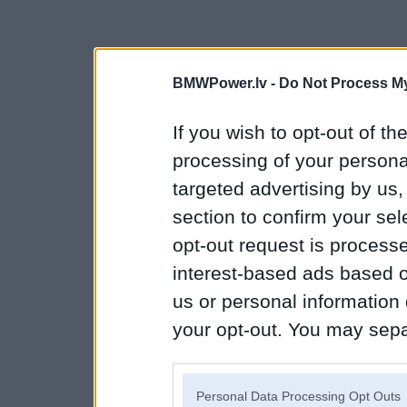
BMWPower.lv -
Do Not Process My
If you wish to opt-out of the
processing of your personal
targeted advertising by us
section to confirm your sel
opt-out request is proces
interest-based ads based o
us or personal information d
your opt-out. You may separ
disclosure of your personal
IAB’s list of downstream pa
Personal Data Processing Opt Outs