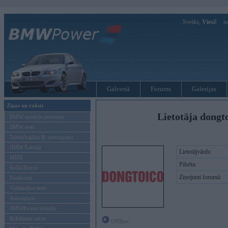
Sveiks,
Viesi!
Ie
Galvenā
Forums
Galerijas
Ziņas un raksti
Lietotāja dongt
BMW modeļu jaunumi
BMW testi
Tehnoloģijas & sasniegumi
BMW Latvijā
Lietotājvārds:
MINI
Pilsēta:
Rolls-Royce
Ziņojumi forumā:
Pasākumi
Vadāmības tests
Autosports
BMWPower aktuāli
Reklāmas raksti
Offline