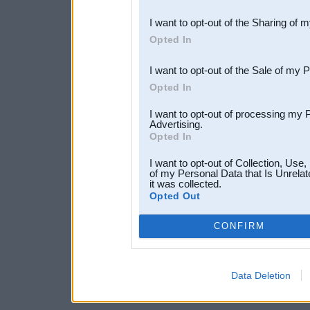
also be disclosed by us to 
I want to opt-out of the Sharing of 
Downstream Participants
th
Opted In
third parties.
I want to opt-out of the Sale of my 
Opted In
I want to opt-out of processing my 
Advertising.
Opted In
I want to opt-out of Collection, Use
of my Personal Data that Is Unrelat
it was collected.
Opted Out
CONFIRM
Data Deletion