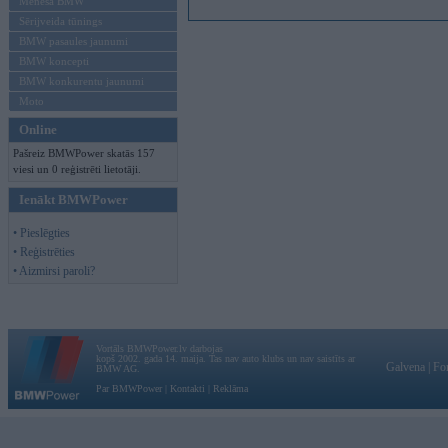
Mēneša BMW
Sērijveida tūnings
BMW pasaules jaunumi
BMW koncepti
BMW konkurentu jaunumi
Moto
Online
Pašreiz BMWPower skatās 157
viesi un 0 reģistrēti lietotāji.
Ienākt BMWPower
• Pieslēgties
• Reģistrēties
• Aizmirsi paroli?
Vortāls BMWPower.lv darbojas
kopš 2002. gada 14. maija. Tas nav auto klubs un nav saistīts ar
Galvena
|
Fo
BMW AG.
Par BMWPower
|
Kontakti
|
Reklāma