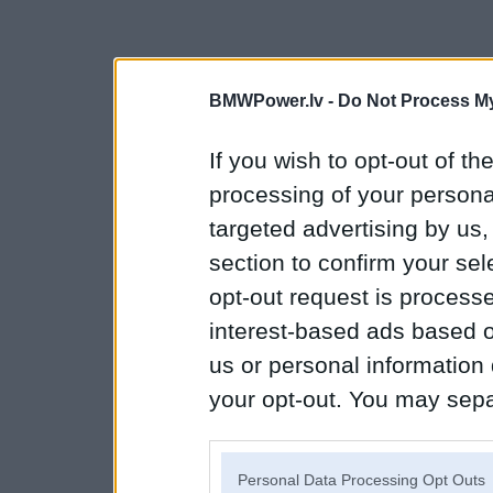
BMWPower.lv -
Do Not Process My
If you wish to opt-out of the
processing of your personal
targeted advertising by us
section to confirm your sel
opt-out request is proces
interest-based ads based o
us or personal information d
your opt-out. You may separ
disclosure of your personal
IAB’s list of downstream pa
Personal Data Processing Opt Outs