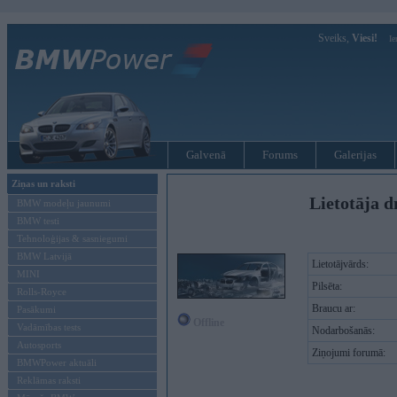
Sveiks,
Viesi!
Ie
Galvenā
Forums
Galerijas
Ziņas un raksti
Lietotāja d
BMW modeļu jaunumi
BMW testi
Tehnoloģijas & sasniegumi
BMW Latvijā
Lietotājvārds:
MINI
Pilsēta:
Rolls-Royce
Braucu ar:
Pasākumi
Offline
Vadāmības tests
Nodarbošanās:
Autosports
Ziņojumi forumā:
BMWPower aktuāli
Reklāmas raksti