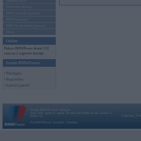
Mēneša BMW
Sērijveida tūnings
BMW pasaules jaunumi
BMW koncepti
BMW konkurentu jaunumi
Moto
Online
Pašreiz BMWPower skatās 120
viesi un 2 reģistrēti lietotāji.
Ienākt BMWPower
• Pieslēgties
• Reģistrēties
• Aizmirsi paroli?
Vortāls BMWPower.lv darbojas
kopš 2002. gada 14. maija. Tas nav auto klubs un nav saistīts ar
Galvena
|
Fo
BMW AG.
Par BMWPower
|
Kontakti
|
Reklāma