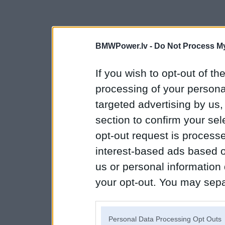
BMWPower.lv -
Do Not Process My
If you wish to opt-out of the
processing of your personal
targeted advertising by us
section to confirm your sel
opt-out request is proces
interest-based ads based o
us or personal information d
your opt-out. You may separ
disclosure of your personal
IAB’s list of downstream pa
Personal Data Processing Opt Outs