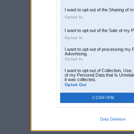
also be disclosed by us to 
I want to opt-out of the Sharing of 
Downstream Participants
th
Opted In
third parties.
I want to opt-out of the Sale of my 
Opted In
I want to opt-out of processing my 
Advertising.
Opted In
I want to opt-out of Collection, Use
of my Personal Data that Is Unrelat
it was collected.
Opted Out
CONFIRM
Data Deletion