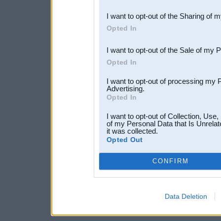
also be disclosed by us to 
I want to opt-out of the Sharing of 
Downstream Participants
th
Opted In
third parties.
I want to opt-out of the Sale of my 
Opted In
I want to opt-out of processing my 
Advertising.
Opted In
I want to opt-out of Collection, Use
of my Personal Data that Is Unrelat
it was collected.
Opted Out
CONFIRM
Data Deletion