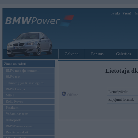
Sveiks,
Viesi!
Ie
Galvenā
Forums
Galerijas
Ziņas un raksti
Lietotāja d
BMW modeļu jaunumi
BMW testi
Tehnoloģijas & sasniegumi
BMW Latvijā
Lietotājvārds:
Offline
MINI
Ziņojumi forumā:
Rolls-Royce
Pasākumi
Vadāmības tests
Autosports
BMWPower aktuāli
Reklāmas raksti