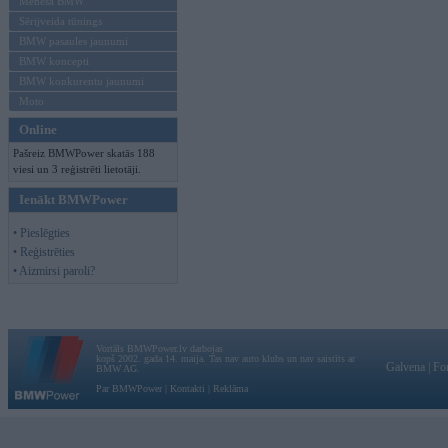
Mēneša BMW
Sērijveida tūnings
BMW pasaules jaunumi
BMW koncepti
BMW konkurentu jaunumi
Moto
Online
Pašreiz BMWPower skatās 188
viesi un 3 reģistrēti lietotāji.
Ienākt BMWPower
• Pieslēgties
• Reģistrēties
• Aizmirsi paroli?
Vortāls BMWPower.lv darbojas
kopš 2002. gada 14. maija. Tas nav auto klubs un nav saistīts ar
Galvena
|
Fo
BMW AG.
Par BMWPower
|
Kontakti
|
Reklāma