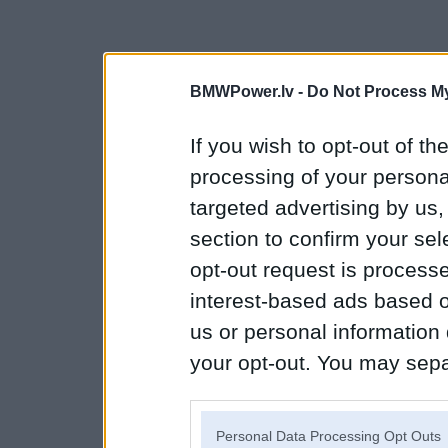
BMWPower.lv -
Do Not Process My
If you wish to opt-out of the
processing of your personal
targeted advertising by us
section to confirm your sel
opt-out request is proces
interest-based ads based o
us or personal information d
your opt-out. You may separ
disclosure of your personal
IAB’s list of downstream pa
Personal Data Processing Opt Outs