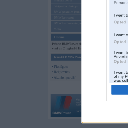
Mēneša BMW
Persona
Sērijveida tūnings
BMW pasaules jaunumi
I want t
BMW koncepti
Opted 
BMW konkurentu jaunumi
Moto
I want t
Online
Opted 
Pašreiz BMWPower skatās 140
viesi un 2 reģistrēti lietotāji.
I want 
Advertis
Ienākt BMWPower
Opted 
• Pieslēgties
• Reģistrēties
I want t
of my P
• Aizmirsi paroli?
was col
Opted 
Vortāls BMWPower.lv darbojas
kopš 2002. gada 14. maija. Tas nav auto klubs
BMW AG.
Par BMWPower
|
Kontakti
|
Reklāma