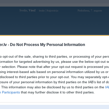
Sveiks,
Viesi!
|
Piektdiena, 7. augusts
Ienākt
Reģistrācija
Forums
Galerijas
Reģistrācija
Lietotāji
Meklētājs
.lv -
Do Not Process My Personal Information
Lietotāja dk8my profils
to opt-out of the sale, sharing to third parties, or processing of your per
formation for targeted advertising by us, please use the below opt-out s
Lietotājvārds:
dk8my
r selection. Please note that after your opt-out request is processed y
eing interest-based ads based on personal information utilized by us or
Nodarbošanās:
DK8
disclosed to third parties prior to your opt-out. You may separately opt-
Ziņojumi forumā:
0
losure of your personal information by third parties on the IAB’s list of
Pēdējie ziņojumi forumā
[
]
. This information may also be disclosed by us to third parties on the
IA
Participants
that may further disclose it to other third parties.