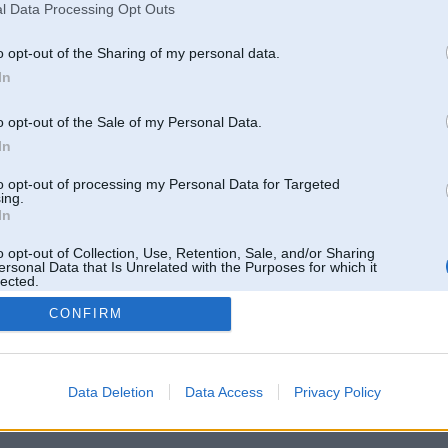
l Data Processing Opt Outs
o opt-out of the Sharing of my personal data.
In
o opt-out of the Sale of my Personal Data.
In
to opt-out of processing my Personal Data for Targeted
ing.
In
o opt-out of Collection, Use, Retention, Sale, and/or Sharing
ersonal Data that Is Unrelated with the Purposes for which it
lected.
Out
CONFIRM
 un nav saistīts ar
Galvena
|
Forums
|
Galerijas
|
Reģistrācija
|
Lietotaāji
|
Meklētājs
|
Reklā
Data Deletion
Data Access
Privacy Policy