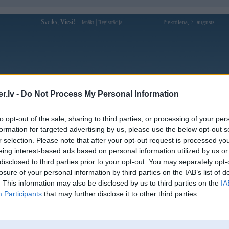
Sveiks,
Viesi!
|
Piektdiena, 7. augusts
Ienākt
Reģistrācija
Forums
Galerijas
Reģistrācija
Lietotāji
Meklētājs
.lv -
Do Not Process My Personal Information
Lietotāja diibii profils
to opt-out of the sale, sharing to third parties, or processing of your per
formation for targeted advertising by us, please use the below opt-out s
Pēdējo reizi manīts: 08. Jul 2020, 16:28
r selection. Please note that after your opt-out request is processed y
eing interest-based ads based on personal information utilized by us or
Lietotājvārds:
diibii
disclosed to third parties prior to your opt-out. You may separately opt-
Pilsēta:
Rīga
losure of your personal information by third parties on the IAB’s list of
Braucu ar:
PF79
. This information may also be disclosed by us to third parties on the
IA
Ziņojumi forumā:
2581
Participants
that may further disclose it to other third parties.
Pēdējie ziņojumi forumā
[
]