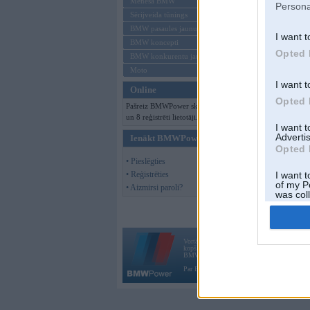
Mēneša BMW
Persona
Sērijveida tūnings
Offline
BMW pasaules jaunumi
I want t
BMW koncepti
Opted 
BMW konkurentu jaunumi
Moto
I want t
Online
Opted 
Pašreiz BMWPower skatās 93 viesi
un 8 reģistrēti lietotāji.
I want 
Advertis
Ienākt BMWPower
Opted 
• Pieslēgties
• Reģistrēties
I want t
of my P
• Aizmirsi paroli?
was col
Opted 
Vortāls BMWPower.lv darbojas
kopš 2002. gada 14. maija. Tas nav auto klubs
BMW AG.
Par BMWPower
|
Kontakti
|
Reklāma