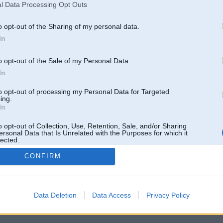
l Data Processing Opt Outs
o opt-out of the Sharing of my personal data.
In
o opt-out of the Sale of my Personal Data.
In
to opt-out of processing my Personal Data for Targeted
ing.
In
o opt-out of Collection, Use, Retention, Sale, and/or Sharing
ersonal Data that Is Unrelated with the Purposes for which it
lected.
Out
CONFIRM
 un nav saistīts ar
Galvena
|
Forums
|
Galerijas
|
Reģistrācija
|
Lietotaāji
|
Meklētājs
|
Reklā
Data Deletion
Data Access
Privacy Policy